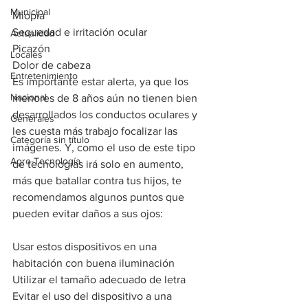
Municipal
Miopía
Sequedad e irritación ocular
Actualidad
Picazón
Locales
Dolor de cabeza
Entretenimiento
Es importante estar alerta, ya que los 
Nacional
menores de 8 años aún no tienen bien 
desarrollados los conductos oculares y 
Generales
les cuesta más trabajo focalizar las 
Categoría sin título
imágenes. Y, como el uso de este tipo 
Agro-Tecnología
de tecnologías irá solo en aumento, 
más que batallar contra tus hijos, te 
recomendamos algunos puntos que 
pueden evitar daños a sus ojos:
Usar estos dispositivos en una 
habitación con buena iluminación
Utilizar el tamaño adecuado de letra
Evitar el uso del dispositivo a una 