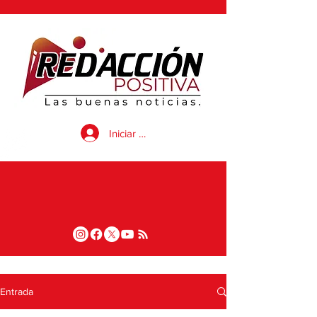
Iniciar sesión
Entrada