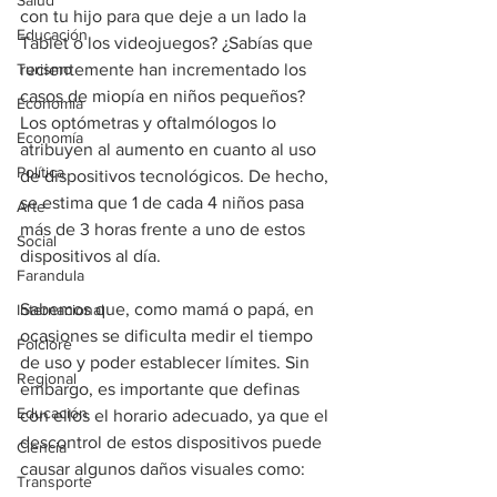
Salud
con tu hijo para que deje a un lado la 
Educación
Tablet o los videojuegos? ¿Sabías que 
Turismo
recientemente han incrementado los 
casos de miopía en niños pequeños? 
Economía
Los optómetras y oftalmólogos lo 
Economía
atribuyen al aumento en cuanto al uso 
Política
de dispositivos tecnológicos. De hecho, 
se estima que 1 de cada 4 niños pasa 
Arte
más de 3 horas frente a uno de estos 
Social
dispositivos al día.
Farandula
Sabemos que, como mamá o papá, en 
Internacional
ocasiones se dificulta medir el tiempo 
Folclore
de uso y poder establecer límites. Sin 
Regional
embargo, es importante que definas 
Educación
con ellos el horario adecuado, ya que el 
descontrol de estos dispositivos puede 
Ciencia
causar algunos daños visuales como:
Transporte