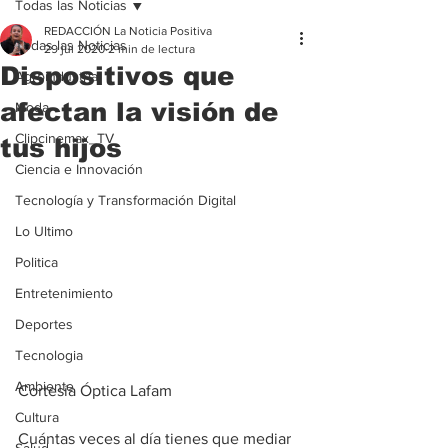
Todas las Noticias
REDACCIÓN La Noticia Positiva
Todas las Noticias
29 jul 2020
2 min de lectura
Dispositivos que
Agroindustria
afectan la visión de
Moda
Clipcinemax_TV
tus hijos
Ciencia e Innovación
Tecnología y Transformación Digital
Lo Ultimo
Politica
Entretenimiento
Deportes
Tecnologia
Ambiente
Cortesía Óptica Lafam
Cultura
Cuántas veces al día tienes que mediar 