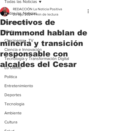
Todas las Noticias
REDACCIÓN La Noticia Positiva
Todas las Noticias
29 ago 2024
1 min de lectura
Directivos de
Agroindustria
Drummond hablan de
Moda
Clipcinemax_TV
minería y transición
Ciencia e Innovación
responsable con
Tecnología y Transformación Digital
alcaldes del Cesar
Lo Ultimo
Politica
Entretenimiento
Deportes
Tecnologia
Ambiente
Cultura