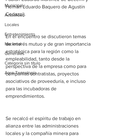
Municipal
Hernán Eduardo Baquero de Agustín 
Codazzi).
Actualidad
Locales
Entretenimiento
En el encuentro se discutieron temas 
Nacional
de interés mutuo y de gran importancia 
estratégica para la región como la 
Generales
empleabilidad, tanto desde la 
Categoría sin título
perspectiva de la empresa como para 
Agro-Tecnología
compañías contratistas, proyectos 
asociativos de proveeduría, e incluso 
para las incubadoras de 
emprendimientos.
Se recalcó el espíritu de trabajo en 
alianza entre las administraciones 
locales y la compañía minera para 