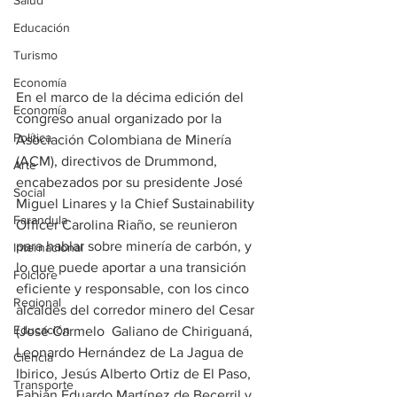
Salud
Educación
Turismo
Economía
En el marco de la décima edición del 
Economía
congreso anual organizado por la 
Política
Asociación Colombiana de Minería 
(ACM), directivos de Drummond, 
Arte
encabezados por su presidente José 
Social
Miguel Linares y la Chief Sustainability 
Farandula
Officer Carolina Riaño, se reunieron 
para hablar sobre minería de carbón, y 
Internacional
lo que puede aportar a una transición 
Folclore
eficiente y responsable, con los cinco 
Regional
alcaldes del corredor minero del Cesar 
Educación
(José Carmelo  Galiano de Chiriguaná, 
Leonardo Hernández de La Jagua de 
Ciencia
Ibirico, Jesús Alberto Ortiz de El Paso, 
Transporte
Fabián Eduardo Martínez de Becerril y 