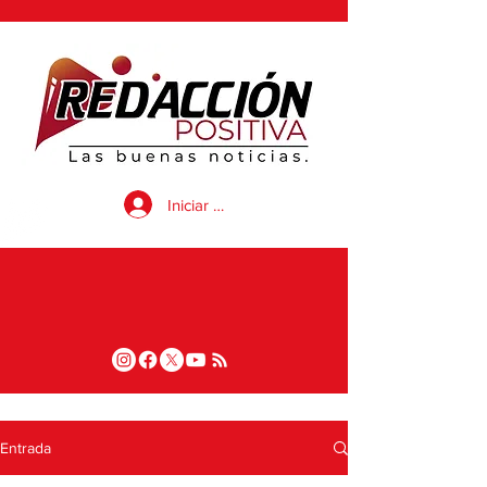
Iniciar sesión
Entrada