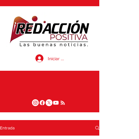
Iniciar sesión
Entrada