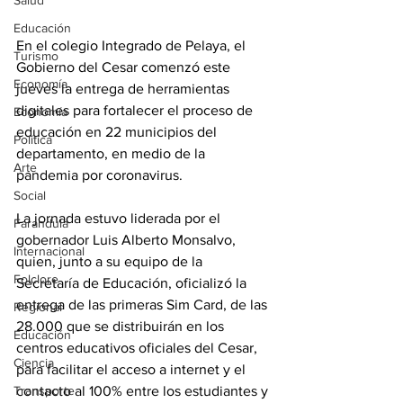
Salud
Educación
En el colegio Integrado de Pelaya, el 
Turismo
Gobierno del Cesar comenzó este 
Economía
jueves la entrega de herramientas 
digitales para fortalecer el proceso de 
Economía
educación en 22 municipios del 
Política
departamento, en medio de la 
Arte
pandemia por coronavirus. 
Social
La jornada estuvo liderada por el 
Farandula
gobernador Luis Alberto Monsalvo, 
Internacional
quien, junto a su equipo de la 
Folclore
Secretaría de Educación, oficializó la 
entrega de las primeras Sim Card, de las 
Regional
28.000 que se distribuirán en los 
Educación
centros educativos oficiales del Cesar, 
Ciencia
para facilitar el acceso a internet y el 
Transporte
contacto al 100% entre los estudiantes y 