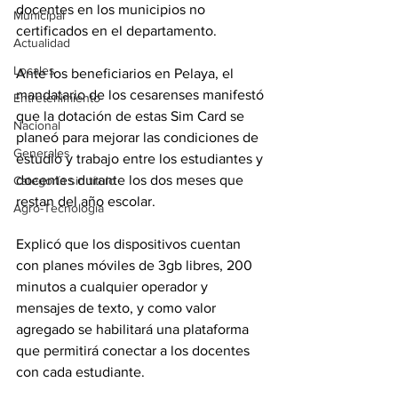
docentes en los municipios no 
Municipal
certificados en el departamento. 
Actualidad
Locales
Ante los beneficiarios en Pelaya, el 
mandatario de los cesarenses manifestó 
Entretenimiento
que la dotación de estas Sim Card se 
Nacional
planeó para mejorar las condiciones de 
Generales
estudio y trabajo entre los estudiantes y 
docentes durante los dos meses que 
Categoría sin título
restan del año escolar. 
Agro-Tecnología
Explicó que los dispositivos cuentan 
con planes móviles de 3gb libres, 200 
minutos a cualquier operador y 
mensajes de texto, y como valor 
agregado se habilitará una plataforma 
que permitirá conectar a los docentes 
con cada estudiante. 