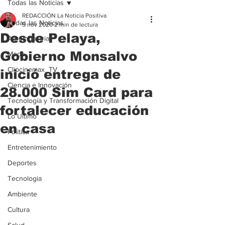
Todas las Noticias
REDACCIÓN La Noticia Positiva
Todas las Noticias
5 nov 2020
2 min de lectura
Desde Pelaya,
Agroindustria
Gobierno Monsalvo
Moda
Clipcinemax_TV
inició entrega de
Ciencia e Innovación
28.000 Sim Card para
Tecnología y Transformación Digital
fortalecer educación
Lo Ultimo
en casa
Politica
Entretenimiento
Deportes
Tecnologia
Ambiente
Cultura