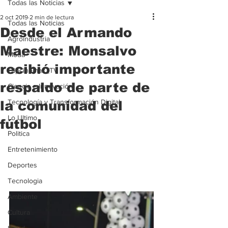
Todas las Noticias
2 oct 2019
2 min de lectura
Todas las Noticias
Desde el Armando
Agroindustria
Maestre: Monsalvo
Moda
recibió importante
Clipcinemax_TV
respaldo de parte de
Ciencia e Innovación
Tecnología y Transformación Digital
la comunidad del
Lo Ultimo
fútbol
Politica
Entretenimiento
Deportes
Tecnologia
Ambiente
Cultura