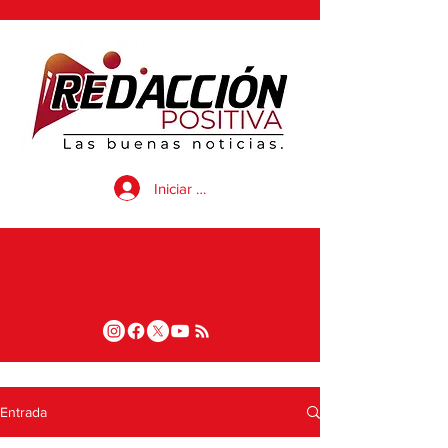
Iniciar sesión
Entrada