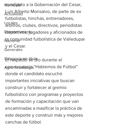
candidato a la Gobernación del Cesar, 
Municipal
Luis Alberto Monsalvo, de parte de ex 
Actualidad
futbolistas, hinchas, entrenadores, 
Locales
árbitros, clubes, directivos, periodistas 
Entretenimiento
deportivos, jugadores y aficionados de 
la comunidad futbolística de Valledupar 
Nacional
y el Cesar.  
Generales
Categoría sin título
El respaldo se dio durante el 
conversatorio “Hablemos de Fútbol” 
Agro-Tecnología
donde el candidato escuchó 
importantes iniciativas que buscan 
construir y fortalecer al gremio 
futbolístico con programas y proyectos 
de formación y capacitación que van 
encaminadas a masificar la práctica de 
este deporte y construir más y mejores 
canchas de fútbol. 