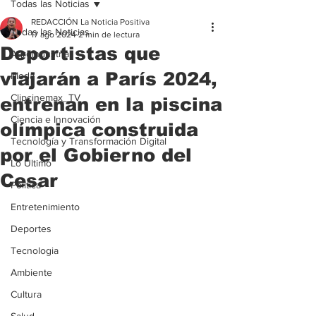
Todas las Noticias
REDACCIÓN La Noticia Positiva
Todas las Noticias
17 ago 2024
2 min de lectura
Deportistas que
Agroindustria
viajarán a París 2024,
Moda
Clipcinemax_TV
entrenan en la piscina
Ciencia e Innovación
olímpica construida
Tecnología y Transformación Digital
por el Gobierno del
Lo Ultimo
Cesar
Politica
Entretenimiento
Deportes
Tecnologia
Ambiente
Cultura