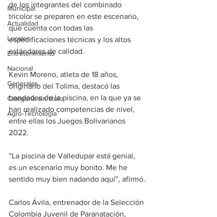
de los integrantes del combinado 
Municipal
tricolor se preparen en este escenario, 
Actualidad
que cuenta con todas las 
Locales
especificaciones técnicas y los altos 
estándares de calidad. 
Entretenimiento
Nacional
Kevin Moreno, atleta de 18 años, 
Generales
originario del Tolima, destacó las 
bondades de la piscina, en la que ya se 
Categoría sin título
han realizado competencias de nivel, 
Agro-Tecnología
entre ellas los Juegos Bolivarianos 
2022.
“La piscina de Valledupar está genial, 
es un escenario muy bonito. Me he 
sentido muy bien nadando aquí”, afirmó.
Carlos Ávila, entrenador de la Selección 
Colombia Juvenil de Paranatación, 