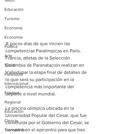
Salud
Educación
Turismo
Economía
Economía
A pocos días de que inicien las 
Política
competencias Paralímpicas en París, 
Arte
Francia, atletas de la Selección 
Social
Colombia de Paranatación realizan en 
Valledupar la etapa final de detalles de 
Farandula
lo que será su participación en la 
Internacional
competencia más importante del 
Folclore
deporte a nivel mundial. 
Regional
La piscina olímpica ubicada en la 
Educación
Universidad Popular del Cesar, que fue 
Ciencia
construida por el Gobierno del Cesar, se 
convirtió en el epicentro para que tres 
Transporte