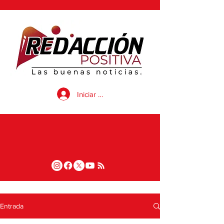
Iniciar sesión
Entrada