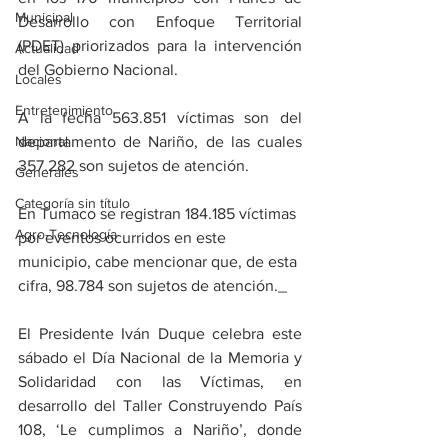
Municipal
Desarrollo con Enfoque Territorial 
(PDET) priorizados para la intervención 
Actualidad
del Gobierno Nacional.
Locales
Entretenimiento
A la fecha 563.851 víctimas son del 
Nacional
departamento de Nariño, de las cuales 
357.282 son sujetos de atención.
Generales
Categoría sin título
En Tumaco se registran 184.185 víctimas 
Agro-Tecnología
por eventos ocurridos en este 
municipio, cabe mencionar que, de esta 
cifra, 98.784 son sujetos de atención._
El Presidente Iván Duque celebra este 
sábado el Día Nacional de la Memoria y 
Solidaridad con las Víctimas, en 
desarrollo del Taller Construyendo País 
108, ‘Le cumplimos a Nariño’, donde 