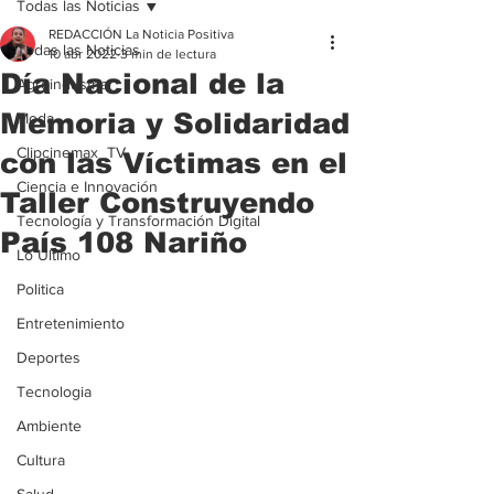
Todas las Noticias
REDACCIÓN La Noticia Positiva
Todas las Noticias
10 abr 2022
3 min de lectura
Día Nacional de la
Agroindustria
Memoria y Solidaridad
Moda
Clipcinemax_TV
con las Víctimas en el
Ciencia e Innovación
Taller Construyendo
Tecnología y Transformación Digital
País 108 Nariño
Lo Ultimo
Politica
Entretenimiento
Deportes
Tecnologia
Ambiente
Cultura