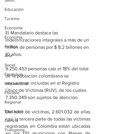
Salud
Educación
Turismo
Economía
El Mandatario destaca las 
Economía
indemnizaciones integrales a más de un 
Política
millón de personas por $ 8,2 billones en 
10 años.
Arte
Social
9.250.453 personas casi el 18% del total 
Farandula
de la población colombiana se 
encuentran incluidas en el Registro 
Internacional
Único de Víctimas (RUV), de los cuales 
Folclore
7.350.349 son sujetos de atención.
Regional
Educación
Del total de víctimas, 2.601.032 de ellas 
casi la tercera parte de todas las víctimas 
Ciencia
registradas en Colombia están ubicadas 
Transporte
en los 170 municipios con Planes de 