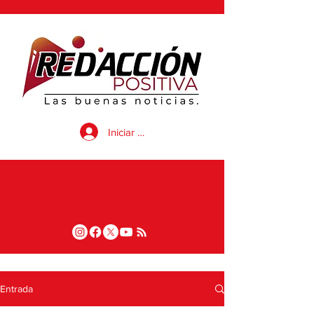
Iniciar sesión
Entrada