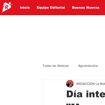
Inicio
Equipo Editorial
Buenas Nuevas
Todas las Noticias
Agroindustria
REDACCIÓN La Notic
Lo Ultimo
Politica
Entret
Día int
Educación
Turismo
Econ