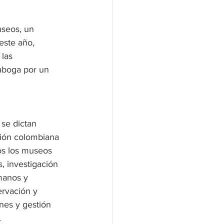
useos, un 
este año, 
las 
 aboga por un 
 se dictan 
ción colombiana 
os los museos 
, investigación 
manos y 
ervación y 
nes y gestión 
.