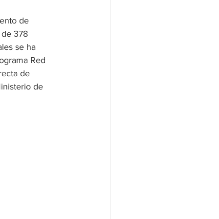
iento de 
 de 378 
les se ha 
Programa Red 
recta de 
nisterio de 