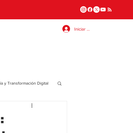
Iniciar sesión
a y Transformación Digital
Salud
:
a
Internacional