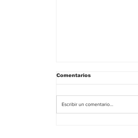
Comentarios
Escribir un comentario...
Universidad del
Atlántico fortalece la
investigación y la