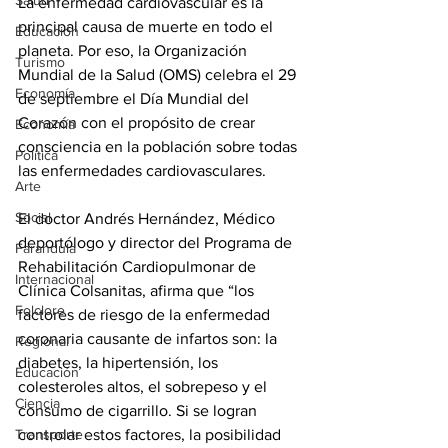
Salud
La enfermedad cardiovascular es la 
principal causa de muerte en todo el 
Educación
planeta. Por eso, la Organización 
Turismo
Mundial de la Salud (OMS) celebra el 29 
Economía
de septiembre el Día Mundial del 
Corazón con el propósito de crear 
Economía
consciencia en la población sobre todas 
Política
las enfermedades cardiovasculares.  
Arte
Social
El doctor Andrés Hernández, Médico 
deportólogo y director del Programa de 
Farandula
Rehabilitación Cardiopulmonar de 
Internacional
Clínica Colsanitas, afirma que “los 
Folclore
factores de riesgo de la enfermedad 
coronaria causante de infartos son: la 
Regional
diabetes, la hipertensión, los 
Educación
colesteroles altos, el sobrepeso y el 
Ciencia
consumo de cigarrillo. Si se logran 
Transporte
controlar estos factores, la posibilidad 