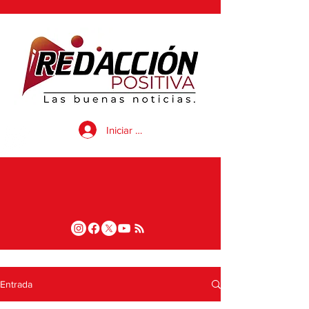
Iniciar sesión
Entrada