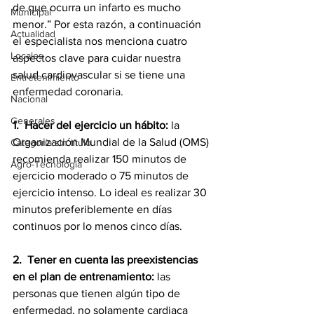
de que ocurra un infarto es mucho 
Municipal
menor.” Por esta razón, a continuación 
Actualidad
el especialista nos menciona cuatro 
Locales
aspectos clave para cuidar nuestra 
salud cardiovascular si se tiene una 
Entretenimiento
enfermedad coronaria.  
Nacional
Generales
1.
Hacer del ejercicio un hábito:
 la 
Organización Mundial de la Salud (OMS) 
Categoría sin título
recomienda realizar 150 minutos de 
Agro-Tecnología
ejercicio moderado o 75 minutos de 
ejercicio intenso. Lo ideal es realizar 30 
minutos preferiblemente en días 
continuos por lo menos cinco días.  
2.
Tener en cuenta las preexistencias 
en el plan de entrenamiento:
 las 
personas que tienen algún tipo de 
enfermedad, no solamente cardiaca 