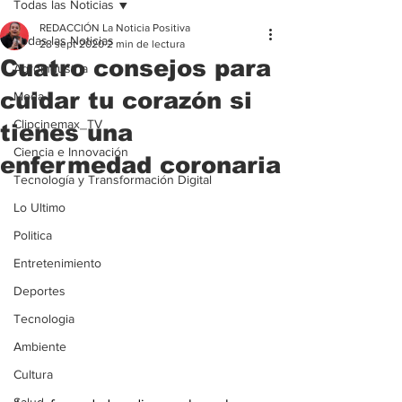
Todas las Noticias
REDACCIÓN La Noticia Positiva
Todas las Noticias
28 sept 2020
2 min de lectura
Cuatro consejos para
Agroindustria
cuidar tu corazón si
Moda
Clipcinemax_TV
tienes una
Ciencia e Innovación
enfermedad coronaria
Tecnología y Transformación Digital
Lo Ultimo
Politica
Entretenimiento
Deportes
Tecnologia
Ambiente
Cultura