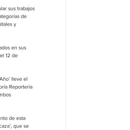
lar sus trabajos 
categorías de 
itales y 
cados en sus 
l 12 de 
ño’ lleve el 
ría Reportería 
ambos 
nto de esta 
caza’, que se 