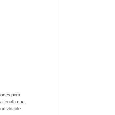
iones para 
allenata que, 
inolvidable 