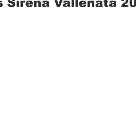
 Sirena Vallenata 2
ción
Ciencia
Transporte
Municipal
Actualidad