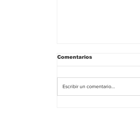
Comentarios
Escribir un comentario...
La avenida Simón
Bolívar en Valledupar
avanza a toda marcha.