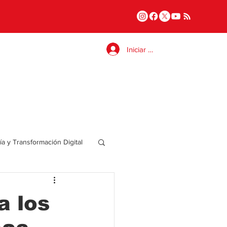
Iniciar sesión
a y Transformación Digital
Salud
a los
a
Internacional