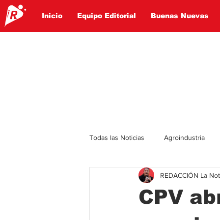
Inicio
Equipo Editorial
Buenas Nuevas
Todas las Noticias
Agroindustria
REDACCIÓN La Notic
Lo Ultimo
Politica
Entret
CPV abr
Educación
Turismo
Econ