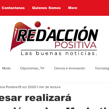
Contactanos
Quienes Somos
More
Moda
Clipcinemax_TV
Ciencia e Innovación
Tecnologí
ia Positiva
19 oct 2020
1 min de lectura
enimiento
Deportes
Tecnologia
Ambiente
Cultura
sar realizará
omía
Economía
Política
Arte
Social
Farandul