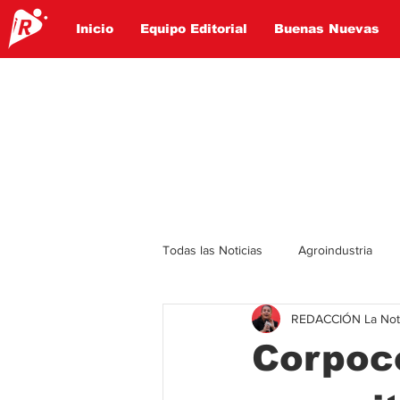
Inicio
Equipo Editorial
Buenas Nuevas
Todas las Noticias
Agroindustria
REDACCIÓN La Notic
Lo Ultimo
Politica
Entret
Corpoce
Educación
Turismo
Econ