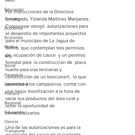
Salud
Educación
Por instrucciones de la Directora 
Turismo
encargada, Yolanda Martínez Manjarrez, 
Corpocesar otorgó  autorizaciones para 
Economía
el desarrollo de importantes proyectos 
Economía
para el municipio de La Jagua de 
Política
Ibirico, que contemplan tres permisos 
de  ocupación de cauce  y un permiso 
Arte
forestal para  la construcción de  placa 
Social
huella para vías terciarias y 
Farandula
construcción de un boxculvert,  lo que 
permitirá a los campesinos, contar con 
Internacional
una mejor movilización a la hora de 
Folclore
sacar sus productos del área rural y  
Regional
tener la oportunidad de 
Educación
comercializarlos.     
Ciencia
Una de las autorizaciones es para la 
Transporte
ocupación del cauce de la corriente 