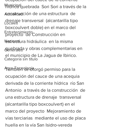
Municipal
hídrica quebrada  Sori Sori a través de la 
construcción de una estructura  de 
Actualidad
drenaje transversal  (alcantarilla tipo 
Locales
boxcoulvert doble) en el marco del 
Entretenimiento
proyecto  de Construcción en 
Nacional
estructura hidráulica  en la misma 
quebrada y obras complementarias en 
Generales
el municipio de La Jagua de Ibirico.  
Categoría sin título
Agro-Tecnología
También se otorgó permiso para la 
ocupación del cauce de una acequia 
derivada de la corriente hídrica  río San 
Antonio  a través de la construcción  de 
una estructura de drenaje  transversal 
(alcantarilla tipo boxcoulvert) en el 
marco del proyecto  Mejoramiento de 
vías terciarias  mediante el uso de placa 
huella en la vía San Isidro-vereda 