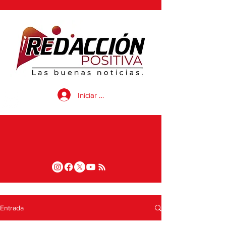
Iniciar sesión
Entrada