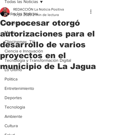
Todas las Noticias
REDACCIÓN La Noticia Positiva
Todas las Noticias
30 jul 2020
2 min de lectura
Corpocesar otorgó
Agroindustria
autorizaciones para el
Moda
Clipcinemax_TV
desarrollo de varios
Ciencia e Innovación
proyectos en el
Tecnología y Transformación Digital
municipio de La Jagua
Lo Ultimo
Politica
Entretenimiento
Deportes
Tecnologia
Ambiente
Cultura