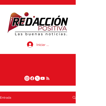
Iniciar sesión
Entrada