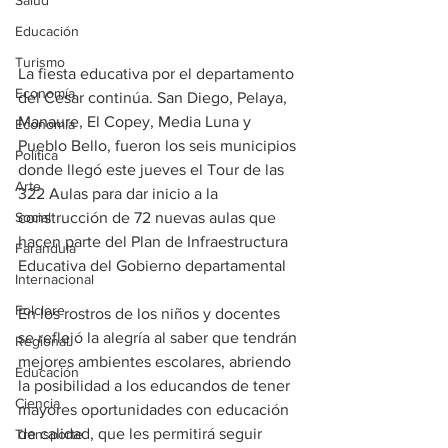
Salud
Educación
Turismo
La fiesta educativa por el departamento 
Economía
del Cesar continúa. San Diego, Pelaya, 
Manaure, El Copey, Media Luna y 
Economía
Pueblo Bello, fueron los seis municipios 
Política
donde llegó este jueves el Tour de las 
Arte
322 Aulas para dar inicio a la 
Social
construcción de 72 nuevas aulas que 
hacen parte del Plan de Infraestructura 
Farandula
Educativa del Gobierno departamental 
Internacional
Folclore
En los rostros de los niños y docentes 
se reflejó la alegría al saber que tendrán 
Regional
mejores ambientes escolares, abriendo 
Educación
la posibilidad a los educandos de tener 
Ciencia
mayores oportunidades con educación 
de calidad, que les permitirá seguir 
Transporte