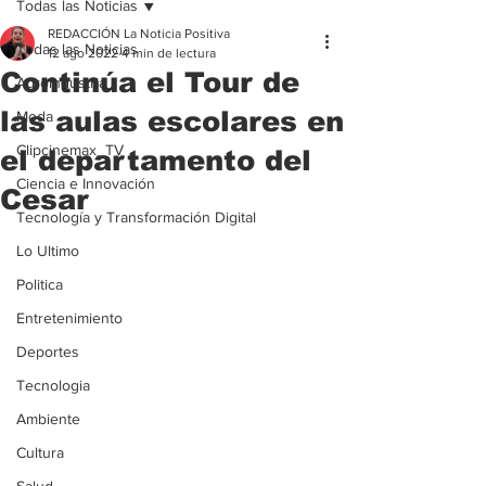
Todas las Noticias
REDACCIÓN La Noticia Positiva
Todas las Noticias
12 ago 2022
4 min de lectura
Continúa el Tour de
Agroindustria
las aulas escolares en
Moda
Clipcinemax_TV
el departamento del
Ciencia e Innovación
Cesar
Tecnología y Transformación Digital
Lo Ultimo
Politica
Entretenimiento
Deportes
Tecnologia
Ambiente
Cultura