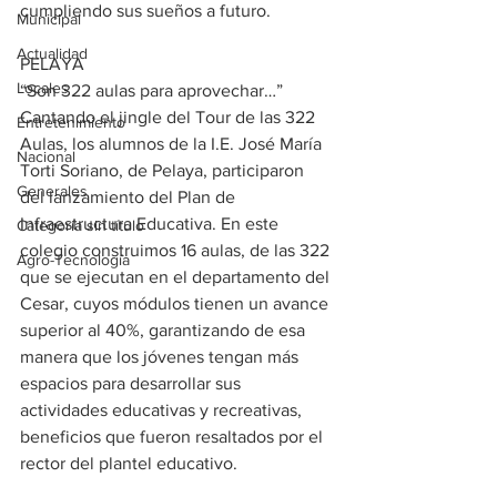
cumpliendo sus sueños a futuro. 
Municipal
Actualidad
PELAYA
Locales
“Son 322 aulas para aprovechar…” 
Cantando el jingle del Tour de las 322 
Entretenimiento
Aulas, los alumnos de la I.E. José María 
Nacional
Torti Soriano, de Pelaya, participaron 
Generales
del lanzamiento del Plan de 
Infraestructura Educativa. En este 
Categoría sin título
colegio construimos 16 aulas, de las 322 
Agro-Tecnología
que se ejecutan en el departamento del 
Cesar, cuyos módulos tienen un avance 
superior al 40%, garantizando de esa 
manera que los jóvenes tengan más 
espacios para desarrollar sus 
actividades educativas y recreativas, 
beneficios que fueron resaltados por el 
rector del plantel educativo.