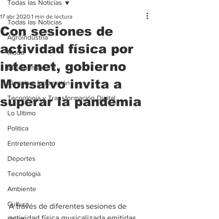
Todas las Noticias
17 abr 2020
1 min de lectura
Todas las Noticias
Con sesiones de
Agroindustria
actividad física por
Moda
internet, gobierno
Clipcinemax_TV
Monsalvo invita a
Ciencia e Innovación
Tecnología y Transformación Digital
superar la pandemia
Lo Ultimo
Politica
Entretenimiento
Deportes
Tecnologia
Ambiente
Cultura
A través de diferentes sesiones de 
actividad física musicalizada emitidas 