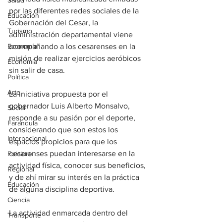
Salud
por las diferentes redes sociales de la 
Educación
Gobernación del Cesar, la 
Turismo
administración departamental viene 
acompañando a los cesarenses en la 
Economía
misión de realizar ejercicios aeróbicos 
Economía
sin salir de casa.
Política
Arte
La iniciativa propuesta por el 
gobernador Luis Alberto Monsalvo, 
Social
responde a su pasión por el deporte, 
Farandula
considerando que son estos los 
Internacional
espacios propicios para que los 
cesarenses puedan interesarse en la 
Folclore
actividad física, conocer sus beneficios, 
Regional
y de ahí mirar su interés en la práctica 
Educación
de alguna disciplina deportiva.
Ciencia
La actividad enmarcada dentro del 
Transporte