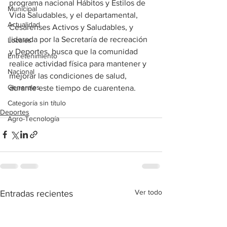
programa nacional Hábitos y Estilos de 
Municipal
Vida Saludables, y el departamental, 
Actualidad
Cesarenses Activos y Saludables, y 
liderada por la Secretaría de recreación 
Locales
y Deportes, busca que la comunidad 
Entretenimiento
realice actividad física para mantener y 
Nacional
mejorar las condiciones de salud, 
Generales
durante este tiempo de cuarentena.
Categoría sin título
Deportes
Agro-Tecnología
Ver todo
Entradas recientes