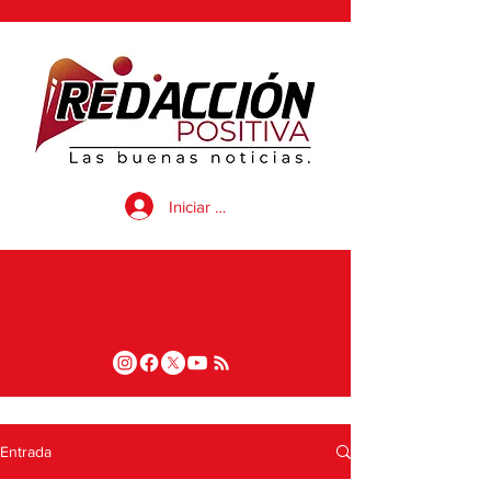
Iniciar sesión
Entrada