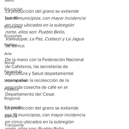
Salud
Educación
La producción del grano se extiende 
Turismo
por 19 municipios, con mayor incidencia 
en cinco ubicados en la subregión 
Economía
norte, ellos son: Pueblo Bello, 
Economía
Valledupar, La Paz, Codazzi y La Jagua 
Política
de Ibirico.
Arte
De la mano con la Federación Nacional 
Social
de Cafeteros, las secretarías de 
Farandula
Agricultura y Salud departamental 
acompañan la recolección de la 
Internacional
segunda cosecha de café en el 
Folclore
Departamento del Cesar.
Regional
Educación
La producción del grano se extiende 
por 19 municipios, con mayor incidencia 
Ciencia
en cinco ubicados en la subregión 
Transporte
norte, ellos son: Pueblo Bello, 