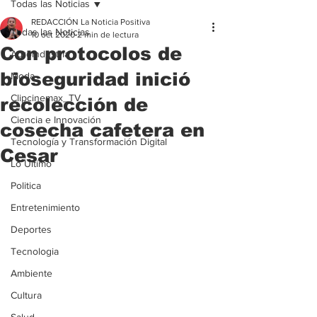
Todas las Noticias
REDACCIÓN La Noticia Positiva
Todas las Noticias
10 oct 2020
2 min de lectura
Con protocolos de
Agroindustria
bioseguridad inició
Moda
Clipcinemax_TV
recolección de
Ciencia e Innovación
cosecha cafetera en
Tecnología y Transformación Digital
Cesar
Lo Ultimo
Politica
Entretenimiento
Deportes
Tecnologia
Ambiente
Cultura