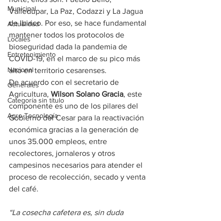
Municipal
Valledupar, La Paz, Codazzi y La Jagua 
de Ibirico. Por eso, se hace fundamental 
Actualidad
mantener todos los protocolos de 
Locales
bioseguridad dada la pandemia de 
Entretenimiento
COVID-19, en el marco de su pico más 
Nacional
alto en territorio cesarenses.
De acuerdo con el secretario de 
Generales
Agricultura, 
Wilson Solano Gracia
, este 
Categoría sin título
componente es uno de los pilares del 
Agro-Tecnología
Gobierno del Cesar para la reactivación 
económica gracias a la generación de 
unos 35.000 empleos, entre 
recolectores, jornaleros y otros 
campesinos necesarios para atender el 
proceso de recolección, secado y venta 
del café.
“La cosecha cafetera es, sin duda 