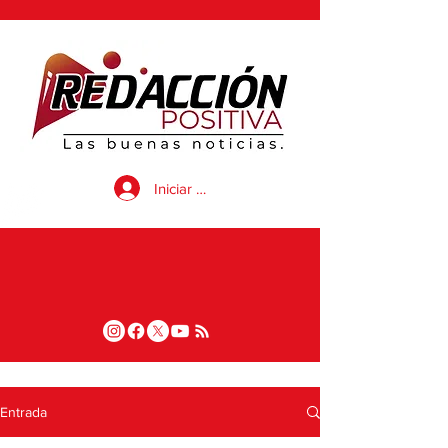
Iniciar sesión
Entrada