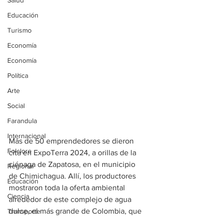
Salud
Educación
Turismo
Economía
Economía
Política
Arte
Social
Farandula
Internacional
Más de 50 emprendedores se dieron 
Folclore
cita en ExpoTerra 2024, a orillas de la 
ciénaga de Zapatosa, en el municipio 
Regional
de Chimichagua. Allí, los productores 
Educación
mostraron toda la oferta ambiental 
Ciencia
alrededor de este complejo de agua 
dulce, el más grande de Colombia, que 
Transporte