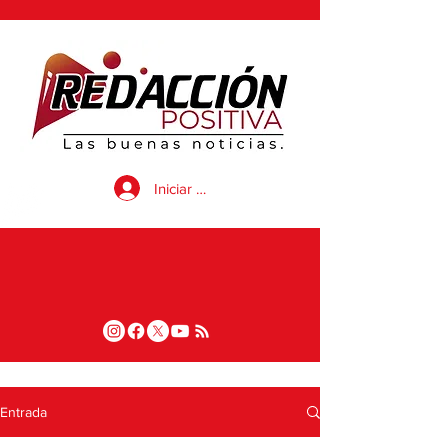
Iniciar sesión
Entrada