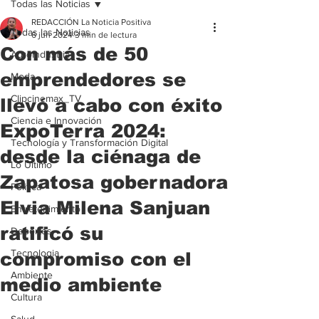
Todas las Noticias
REDACCIÓN La Noticia Positiva
Todas las Noticias
6 jun 2024
3 min de lectura
Con más de 50
Agroindustria
emprendedores se
Moda
Clipcinemax_TV
llevó a cabo con éxito
Ciencia e Innovación
ExpoTerra 2024:
Tecnología y Transformación Digital
desde la ciénaga de
Lo Ultimo
Zapatosa gobernadora
Politica
Elvia Milena Sanjuan
Entretenimiento
ratificó su
Deportes
Tecnologia
compromiso con el
Ambiente
medio ambiente
Cultura