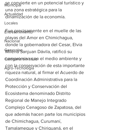
se convierte en un potencial turístico y 
Municipal
una zona estratégica para la 
Actualidad
dinamización de la economía.
Locales
Fue precisamente en el muelle de las 
Entretenimiento
playas del Amor en Chimichagua, 
Nacional
donde la gobernadora del Cesar, Elvia 
Generales
Milena Sanjuan Dávila, ratificó su 
compromiso con el medio ambiente y 
Categoría sin título
con la conservación de esta importante 
Agro-Tecnología
riqueza natural, al firmar el Acuerdo de 
Coordinación Administrativa para la 
Protección y Conservación del 
Ecosistema denominado Distrito 
Regional de Manejo Integrado 
Complejo Cenagoso de Zapatosa, del 
que además hacen parte los municipios 
de Chimichagua, Curumaní, 
Tamalameque y Chiriguaná, en el 