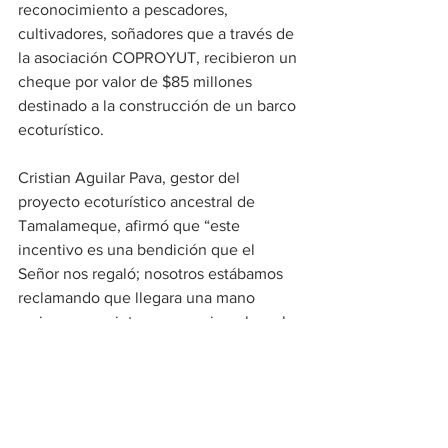
reconocimiento a pescadores, 
cultivadores, soñadores que a través de 
la asociación COPROYUT, recibieron un 
cheque por valor de $85 millones 
destinado a la construcción de un barco 
ecoturístico.
Cristian Aguilar Pava, gestor del 
proyecto ecoturístico ancestral de 
Tamalameque, afirmó que “este 
incentivo es una bendición que el 
Señor nos regaló; nosotros estábamos 
reclamando que llegara una mano 
amiga que se interesara en impulsar el 
turismo en verdad, desde las bases; por 
eso nosotros estamos adelantando, que 
no es de hoy, sino desde nuestros 
ancestros, este proyecto, que gracias a 
la colaboración de la Gobernación del 