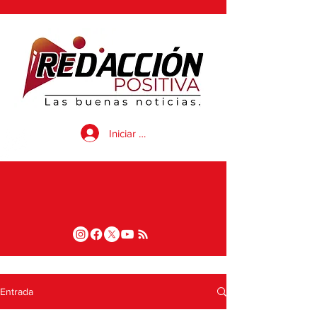
Iniciar sesión
Entrada