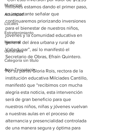
Municipal
millones estamos dando el primer paso, 
es importante señalar que 
Actualidad
continuaremos priorizando inversiones 
Locales
para el bienestar de nuestros niños, 
Entretenimiento
jóvenes y la comunidad educativa en 
Nacional
general del área urbana y rural de 
Valledupar”, así lo manifestó el 
Generales
Secretario de Obras, Efraín Quintero. 
Categoría sin título
Agro-Tecnología
Por su parte, Gloria Rois, rectora de la 
institución educativa Milciades Cantillo, 
manifestó que “recibimos con mucha 
alegría esta noticia, esta intervención 
será de gran beneficio para que 
nuestros niños, niñas y jóvenes vuelvan 
a nuestras aulas en el proceso de 
alternancia y presencialidad controlada 
de una manera segura y óptima para 