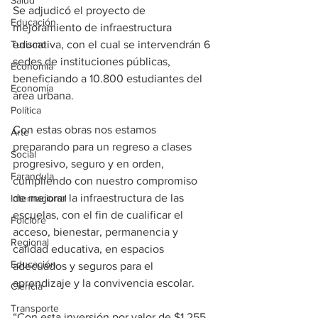
Salud
Se adjudicó el proyecto de 
Educación
mejoramiento de infraestructura 
Turismo
educativa, con el cual se intervendrán 6 
sedes de instituciones públicas, 
Economía
beneficiando a 10.800 estudiantes del 
Economía
área urbana.
Política
Con estas obras nos estamos 
Arte
preparando para un regreso a clases 
Social
progresivo, seguro y en orden, 
Farandula
cumpliendo con nuestro compromiso 
de mejorar la infraestructura de las 
Internacional
escuelas, con el fin de cualificar el 
Folclore
acceso, bienestar, permanencia y 
Regional
calidad educativa, en espacios 
Educación
adecuados y seguros para el 
aprendizaje y la convivencia escolar.
Ciencia
Transporte
“Con esta inversión por valor de $1.255 