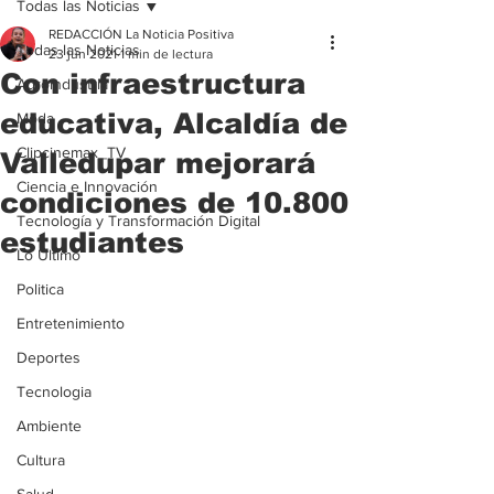
Todas las Noticias
REDACCIÓN La Noticia Positiva
Todas las Noticias
23 jun 2021
1 min de lectura
Con infraestructura
Agroindustria
educativa, Alcaldía de
Moda
Clipcinemax_TV
Valledupar mejorará
Ciencia e Innovación
condiciones de 10.800
Tecnología y Transformación Digital
estudiantes
Lo Ultimo
Politica
Entretenimiento
Deportes
Tecnologia
Ambiente
Cultura