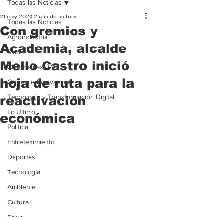
Todas las Noticias
21 may 2020
2 min de lectura
Todas las Noticias
Con gremios y
Agroindustria
Academia, alcalde
Moda
Mello Castro inició
Clipcinemax_TV
hoja de ruta para la
Ciencia e Innovación
Tecnología y Transformación Digital
reactivación
Lo Ultimo
económica
Politica
Entretenimiento
Deportes
Tecnologia
Ambiente
Cultura