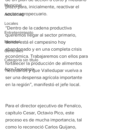
Municipal
plazo para, inicialmente, reactivar el 
sector agropecuario. 
Actualidad
Locales
“Dentro de la cadena productiva 
Entretenimiento
queremos llegar al sector primario, 
Nacional
donde está el campesino hoy 
abandonado y en una completa crisis 
Generales
económica. Trabajaremos con ellos para 
Categoría sin título
fortalecer la producción de alimentos 
Agro-Tecnología
necesarios y que Valledupar vuelva a 
ser una despensa agrícola importante 
en la región”, manifestó el jefe local. 
Para el director ejecutivo de Fenalco, 
capítulo Cesar, Octavio Pico, este 
proceso es de mucha importancia, tal 
como lo reconoció Carlos Quijano, 