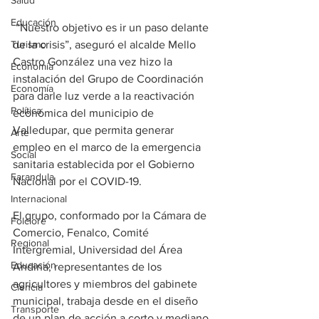
Salud
Educación
 “Nuestro objetivo es ir un paso delante 
Turismo
de la crisis”, aseguró el alcalde Mello 
Castro González una vez hizo la 
Economía
instalación del Grupo de Coordinación 
Economía
para darle luz verde a la reactivación 
Política
económica del municipio de 
Valledupar, que permita generar 
Arte
empleo en el marco de la emergencia 
Social
sanitaria establecida por el Gobierno 
Farandula
Nacional por el COVID-19.
Internacional
El grupo, conformado por la Cámara de 
Folclore
Comercio, Fenalco, Comité 
Regional
Intergremial, Universidad del Área 
Educación
Andina, representantes de los 
agricultores y miembros del gabinete 
Ciencia
municipal, trabaja desde en el diseño 
Transporte
de un plan de acción a corto y mediano 