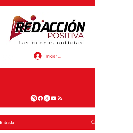
Iniciar sesión
Entrada