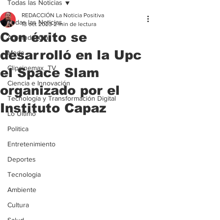
Todas las Noticias
REDACCIÓN La Noticia Positiva
Todas las Noticias
13 oct 2023
2 min de lectura
Con éxito se
Agroindustria
desarrolló en la Upc
Moda
Clipcinemax_TV
el Space Slam
Ciencia e Innovación
organizado por el
Tecnología y Transformación Digital
Instituto Capaz
Lo Ultimo
Politica
Entretenimiento
Deportes
Tecnologia
Ambiente
Cultura