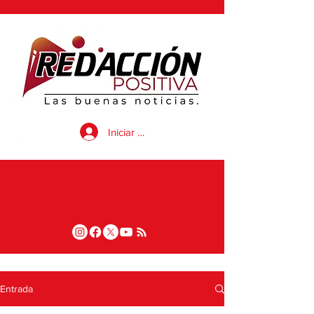
Iniciar sesión
Entrada