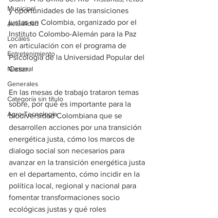
Municipal
y oportunidades de las transiciones 
justas en Colombia, organizado por el 
Actualidad
Instituto Colombo-Alemán para la Paz 
Locales
en articulación con el programa de 
Entretenimiento
Psicología de la Universidad Popular del 
Nacional
Cesar.
Generales
En las mesas de trabajo trataron temas 
Categoría sin título
sobre, por qué es importante para la 
Agro-Tecnología
biodiversidad Colombiana que se 
desarrollen acciones por una transición 
energética justa, cómo los marcos de 
dialogo social son necesarios para 
avanzar en la transición energética justa 
en el departamento, cómo incidir en la 
política local, regional y nacional para 
fomentar transformaciones socio 
ecológicas justas y qué roles 