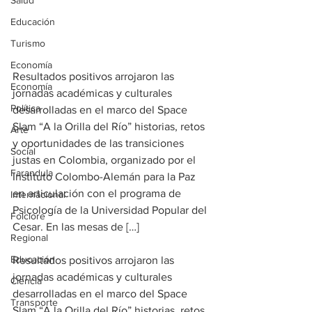
Salud
Educación
Turismo
Economía
Resultados positivos arrojaron las 
Economía
jornadas académicas y culturales 
Política
desarrolladas en el marco del Space 
Slam “A la Orilla del Río” historias, retos 
Arte
y oportunidades de las transiciones 
Social
justas en Colombia, organizado por el 
Farandula
Instituto Colombo-Alemán para la Paz 
en articulación con el programa de 
Internacional
Psicología de la Universidad Popular del 
Folclore
Cesar. En las mesas de […]
Regional
Educación
Resultados positivos arrojaron las 
jornadas académicas y culturales 
Ciencia
desarrolladas en el marco del Space 
Transporte
Slam “A la Orilla del Río” historias, retos 