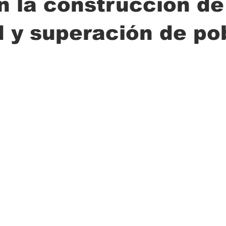
n la construcción de
 y superación de po
ción
Ciencia
Transporte
Municipal
Actualidad