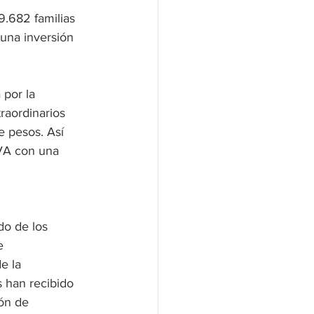
9.682 familias 
una inversión 
por la 
raordinarios 
e pesos. Así 
IVA con una 
do de los 
e 
e la 
 han recibido 
ón de 