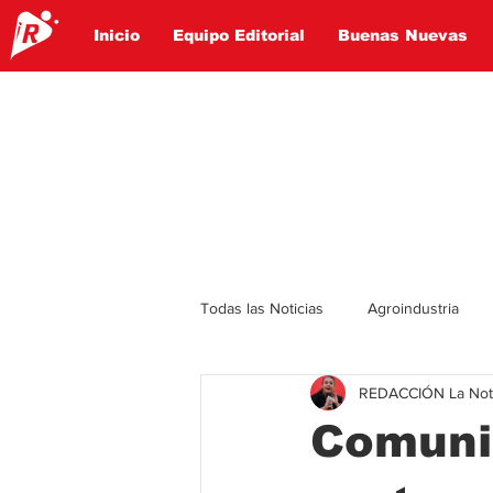
Inicio
Equipo Editorial
Buenas Nuevas
Todas las Noticias
Agroindustria
REDACCIÓN La Notic
Lo Ultimo
Politica
Entret
Comuni
Educación
Turismo
Econ