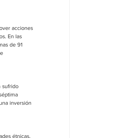
over acciones 
s. En las 
nas de 91 
e 
 sufrido 
séptima 
una inversión 
ades étnicas, 