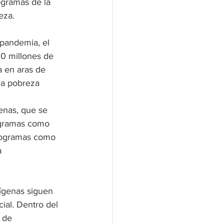
ogramas de la 
eza.
 pandemia, el 
00 millones de 
 en aras de 
la pobreza
enas, que se 
ogramas como 
programas como 
a 
ígenas siguen 
ial. Dentro del 
 de 