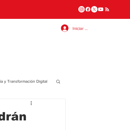
Iniciar sesión
a y Transformación Digital
Salud
drán
a
Internacional