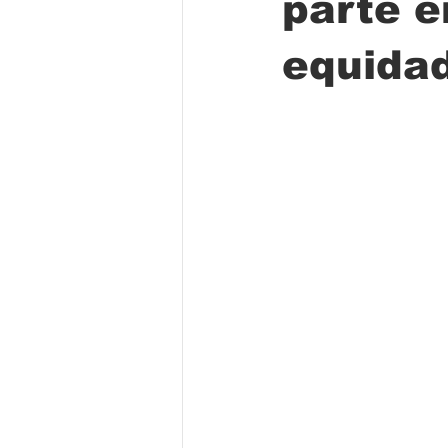
parte e
equidad
Folclore
Regional
Educa