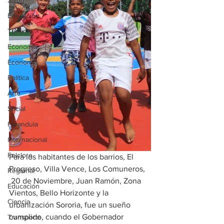
Salud
Educación
Turismo
Economía
Economía
Política
Arte
Social
Farandula
Internacional
Folclore
Para los habitantes de los barrios, El 
Progreso, Villa Vence, Los Comuneros, 
Regional
 20 de Noviembre, Juan Ramón, Zona 
Educación
Vientos, Bello Horizonte y la 
Ciencia
urbanización Sororia, fue un sueño 
cumplido, cuando el Gobernador 
Transporte