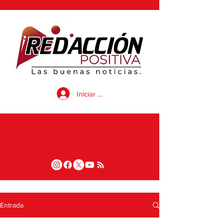
Iniciar sesión
Entrada