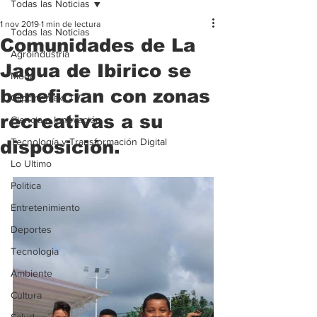
Todas las Noticias
1 nov 2019
1 min de lectura
Todas las Noticias
Comunidades de La
Agroindustria
Jagua de Ibirico se
Moda
benefician con zonas
Clipcinemax_TV
recreativas a su
Ciencia e Innovación
Tecnología y Transformación Digital
disposición.
Lo Ultimo
Politica
Entretenimiento
Deportes
Tecnologia
Ambiente
Cultura