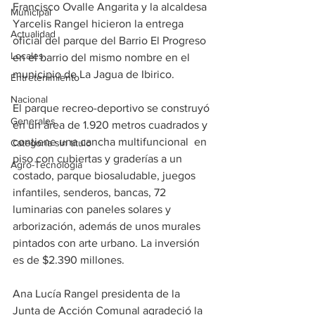
Francisco Ovalle Angarita y la alcaldesa 
Municipal
Yarcelis Rangel hicieron la entrega 
Actualidad
oficial del parque del Barrio El Progreso 
Locales
en el barrio del mismo nombre en el 
municipio de La Jagua de Ibirico.
Entretenimiento
Nacional
El parque recreo-deportivo se construyó 
Generales
en un área de 1.920 metros cuadrados y 
contiene una cancha multifuncional  en 
Categoría sin título
piso con cubiertas y graderías a un 
Agro-Tecnología
costado, parque biosaludable, juegos 
infantiles, senderos, bancas, 72 
luminarias con paneles solares y 
arborización, además de unos murales 
pintados con arte urbano. La inversión 
es de $2.390 millones.
Ana Lucía Rangel presidenta de la 
Junta de Acción Comunal agradeció la 