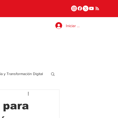
Iniciar sesión
a y Transformación Digital
Salud
 para
a
Internacional