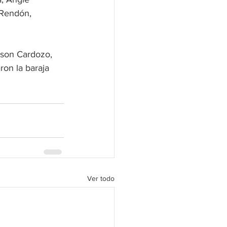
 Rendón, 
sson Cardozo, 
on la baraja 
Ver todo