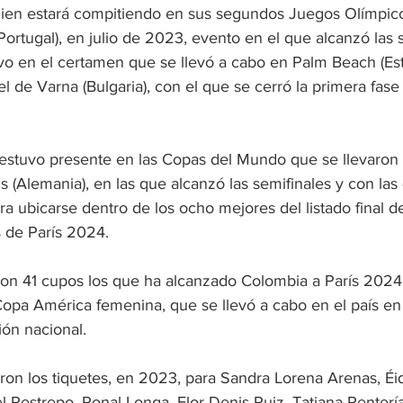
ien estará compitiendo en sus segundos Juegos Olímpic
rtugal), en julio de 2023, evento en el que alcanzó las s
vo en el certamen que se llevó a cabo en Palm Beach (Est
el de Varna (Bulgaria), con el que se cerró la primera fase
 estuvo presente en las Copas del Mundo que se llevaron
s (Alemania), en las que alcanzó las semifinales y con la
a ubicarse dentro de los ocho mejores del listado final de 
 de París 2024.
son 41 cupos los que ha alcanzado Colombia a París 2024
 Copa América femenina, que se llevó a cabo en el país en
ión nacional. 
ron los tiquetes, en 2023, para Sandra Lorena Arenas, Éid
el Restrepo, Ronal Longa, Flor Denis Ruiz, Tatiana Renterí