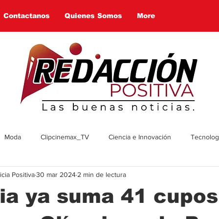
Contactanos
Quienes Somos
More
Moda
Clipcinemax_TV
Ciencia e Innovación
Tecnologí
ia Positiva
30 mar 2024
2 min de lectura
enimiento
Deportes
Tecnologia
Ambiente
Cultura
ia ya suma 41 cupos
omía
Economía
Política
Arte
Social
Farandul