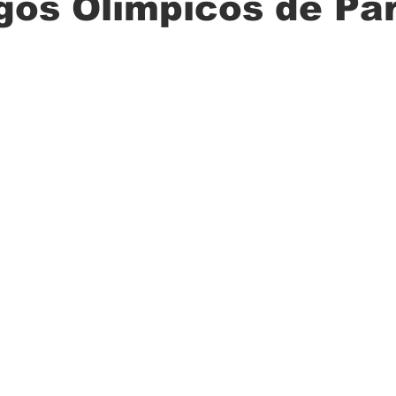
gos Olímpicos de Par
ción
Ciencia
Transporte
Municipal
Actualidad