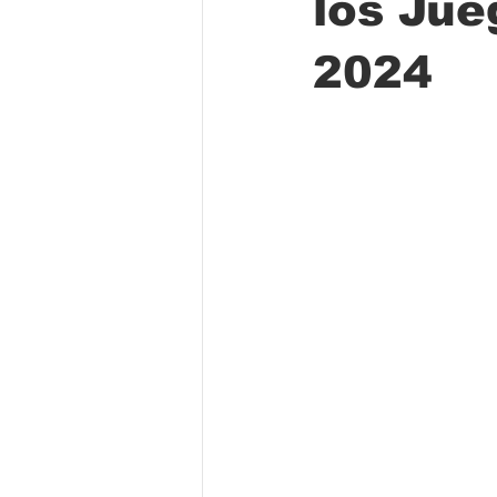
los Jue
2024
Folclore
Regional
Educa