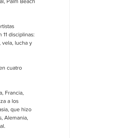
al, Palm Beach 
tistas 
11 disciplinas: 
 vela, lucha y 
en cuatro 
, Francia, 
za a los 
sia, que hizo 
s, Alemania, 
al.