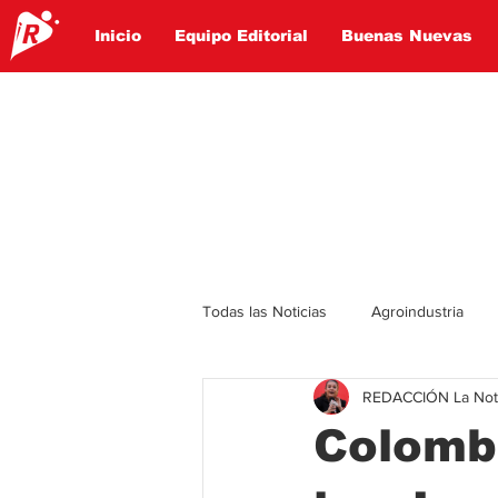
Inicio
Equipo Editorial
Buenas Nuevas
Todas las Noticias
Agroindustria
REDACCIÓN La Notic
Lo Ultimo
Politica
Entret
Colomb
Educación
Turismo
Econ