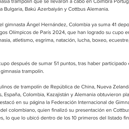
sia trampolín que se llevaron a cabo en Coimbra Portug
a Bulgaria, Bakú Azerbaiyán y Cottbus Alemania.
 del gimnasta Ángel Hernández, Colombia ya suma 41 depor
egos Olímpicos de París 2024, que han logrado su cupo en 
asia, atletismo, esgrima, natación, lucha, boxeo, ecuestre,
upo después de sumar 51 puntos, tras haber participado 
gimnasia trampolín.
linos de trampolín de República de China, Nueva Zelanda
s, España, Colombia, Kazajistán y Alemania obtuvieron pla
estacó en su página la Federación Internacional de Gimna
ión del colombiano, quien finalizó su presentación en Cottbu
, lo que lo ubicó dentro de los 10 primeros del listado fin