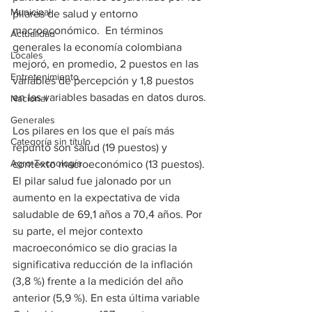
Municipal
pilares de salud y entorno 
macroeconómico.  En términos 
Actualidad
generales la economía colombiana 
Locales
mejoró, en promedio, 2 puestos en las 
Entretenimiento
variables de percepción y 1,8 puestos 
en las variables basadas en datos duros.
Nacional
Generales
Los pilares en los que el país más 
Categoría sin título
repuntó son salud (19 puestos) y 
Agro-Tecnología
contexto macroeconómico (13 puestos). 
El pilar salud fue jalonado por un 
aumento en la expectativa de vida 
saludable de 69,1 años a 70,4 años. Por 
su parte, el mejor contexto 
macroeconómico se dio gracias la 
significativa reducción de la inflación 
(3,8 %) frente a la medición del año 
anterior (5,9 %). En esta última variable 