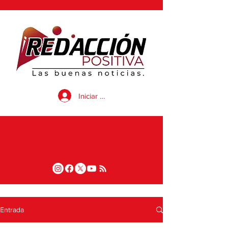
Iniciar sesión
Entrada