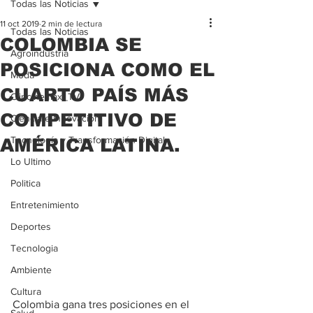
Todas las Noticias
11 oct 2019
2 min de lectura
Todas las Noticias
COLOMBIA SE
Agroindustria
POSICIONA COMO EL
Moda
CUARTO PAÍS MÁS
Clipcinemax_TV
COMPETITIVO DE
Ciencia e Innovación
Tecnología y Transformación Digital
AMÉRICA LATINA.
Lo Ultimo
Politica
Entretenimiento
Deportes
Tecnologia
Ambiente
Cultura
Colombia gana tres posiciones en el 