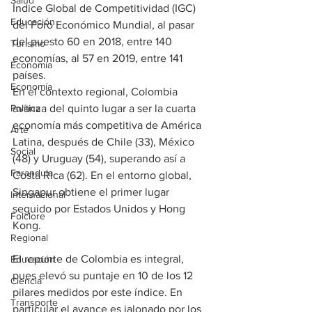
Salud
Índice Global de Competitividad (IGC) 
Educación
del Foro Económico Mundial, al pasar 
del puesto 60 en 2018, entre 140 
Turismo
economías, al 57 en 2019, entre 141 
Economía
países.
Economía
En el contexto regional, Colombia 
avanza del quinto lugar a ser la cuarta 
Política
economía más competitiva de América 
Arte
Latina, después de Chile (33), México 
Social
(48) y Uruguay (54), superando así a 
Farandula
Costa Rica (62). En el entorno global, 
Singapur obtiene el primer lugar 
Internacional
seguido por Estados Unidos y Hong 
Folclore
Kong.
Regional
El repunte de Colombia es integral, 
Educación
pues elevó su puntaje en 10 de los 12 
Ciencia
pilares medidos por este índice. En 
Transporte
particular el avance es jalonado por los 