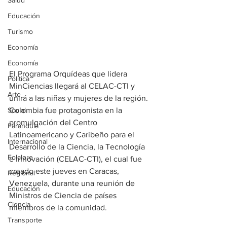
Salud
Educación
Turismo
Economía
Economía
El Programa Orquídeas que lidera 
Política
MinCiencias llegará al CELAC-CTI y 
Arte
unirá a las niñas y mujeres de la región.
Social
Colombia fue protagonista en la 
promulgación del Centro 
Farandula
Latinoamericano y Caribeño para el 
Internacional
Desarrollo de la Ciencia, la Tecnología 
Folclore
e Innovación (CELAC-CTI), el cual fue 
creado este jueves en Caracas, 
Regional
Venezuela, durante una reunión de 
Educación
Ministros de Ciencia de países 
Ciencia
miembros de la comunidad.
Transporte