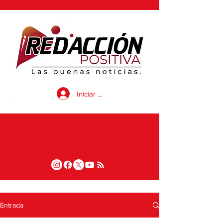
Iniciar sesión
Entrada