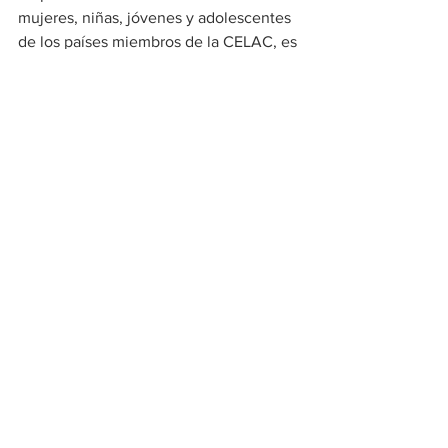
mujeres, niñas, jóvenes y adolescentes 
de los países miembros de la CELAC, es 
una gran oportunidad para que como 
región avancemos en la integración que 
logre hacer de América Latina y el 
Caribe una región potencia científica 
para responder a los desafíos”
Tecnologia
Ver todo
Entradas recientes