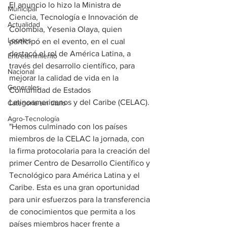
El anuncio lo hizo la Ministra de 
Municipal
Ciencia, Tecnología e Innovación de 
Actualidad
Colombia, Yesenia Olaya, quien 
Locales
participó en el evento, en el cual 
destacó el rol de América Latina, a 
Entretenimiento
través del desarrollo científico, para 
Nacional
mejorar la calidad de vida en la 
Generales
Comunidad de Estados 
Latinoamericanos y del Caribe (CELAC).
Categoría sin título
Agro-Tecnología
"Hemos culminado con los países 
miembros de la CELAC la jornada, con 
la firma protocolaria para la creación del 
primer Centro de Desarrollo Científico y 
Tecnológico para América Latina y el 
Caribe. Esta es una gran oportunidad 
para unir esfuerzos para la transferencia 
de conocimientos que permita a los 
países miembros hacer frente a 