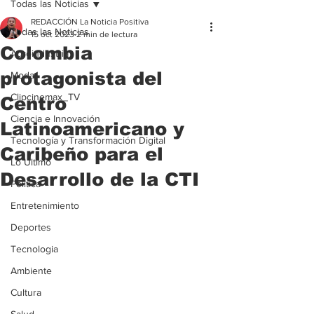
Todas las Noticias
REDACCIÓN La Noticia Positiva
Todas las Noticias
15 oct 2023
2 min de lectura
Colombia
Agroindustria
protagonista del
Moda
Clipcinemax_TV
Centro
Ciencia e Innovación
Latinoamericano y
Tecnología y Transformación Digital
Caribeño para el
Lo Ultimo
Desarrollo de la CTI
Politica
Entretenimiento
Deportes
Tecnologia
Ambiente
Cultura