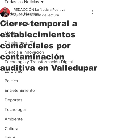
Todas las Noticias
REDACCIÓN La Noticia Positiva
Todas las Noticias
7 jun 2022
2 min de lectura
Cierre temporal a
Agroindustria
establecimientos
Moda
Clipcinemax_TV
comerciales por
Ciencia e Innovación
contaminación
Tecnología y Transformación Digital
auditiva en Valledupar
Lo Ultimo
Politica
Entretenimiento
Deportes
Tecnologia
Ambiente
Cultura