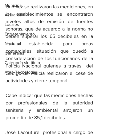
Municipal
Una vez se realizaron las mediciones, en 
los establecimientos se encontraron 
Actualidad
niveles altos de emisión de fuentes 
Locales
sonoras, que de acuerdo a la norma no 
Entretenimiento
deben superar los 65 decibeles en la 
Nacional
escala establecida para áreas 
comerciales; situación que quedó a 
Generales
consideración de los funcionarios de la 
Categoría sin título
Policía Nacional quienes a través  del 
Agro-Tecnología
Código de Policía realizaron el cese de 
actividades y cierre temporal. 
Cabe indicar que las mediciones hechas 
por profesionales de la autoridad 
sanitaria y ambiental arrojaron un 
promedio de 85,1 decibeles.
José Lacouture, profesional a cargo de 