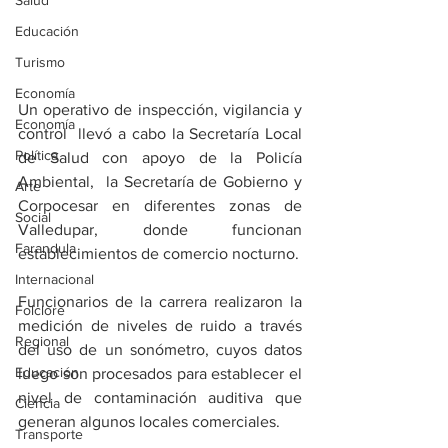
Salud
Educación
Turismo
Economía
Un operativo de inspección, vigilancia y 
Economía
control  llevó a cabo la Secretaría Local 
Política
de Salud con apoyo de la Policía 
Ambiental,  la Secretaría de Gobierno y 
Arte
Corpocesar en diferentes zonas de 
Social
Valledupar, donde funcionan 
Farandula
establecimientos de comercio nocturno. 
Internacional
Funcionarios de la carrera realizaron la 
Folclore
medición de niveles de ruido a través 
Regional
del uso de un sonómetro, cuyos datos 
Educación
luego son procesados para establecer el 
nivel de contaminación auditiva que 
Ciencia
generan algunos locales comerciales.
Transporte