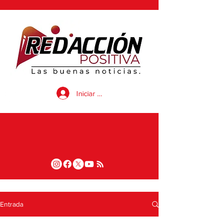
Iniciar sesión
Entrada