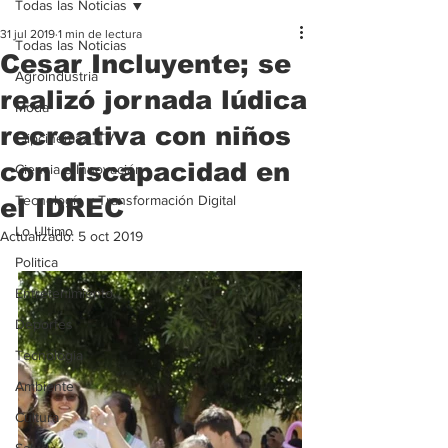
Todas las Noticias
31 jul 2019
1 min de lectura
Todas las Noticias
Cesar Incluyente; se
Agroindustria
realizó jornada lúdica
Moda
recreativa con niños
Clipcinemax_TV
con discapacidad en
Ciencia e Innovación
Tecnología y Transformación Digital
el IDREC
Lo Ultimo
Actualizado:
5 oct 2019
Politica
Entretenimiento
Deportes
Tecnologia
Ambiente
Cultura