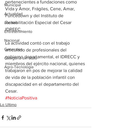
pertenecientes a fundaciones como 
Municipal
Vida y Amor, Frágiles, Cene, Amar, 
Actualidad
Funcedown y del Instituto de 
Rehabilitación Especial del Cesar 
Locales
IDREEC. 
Entretenimiento
Nacional
La actividad contó con el trabajo 
Generales
articulado de profesionales del 
gobierno departamental, el IDRECC y 
Categoría sin título
miembros del ejército nacional, quienes 
Agro-Tecnología
trabajaron en pos de mejorar la calidad 
de vida de la población infantil con 
discapacidad en el departamento del 
Cesar.
#NoticiaPositiva
Lo Ultimo