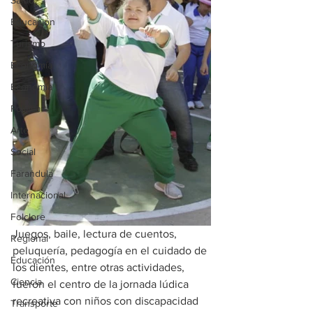
Salud
Educación
Turismo
Economía
Economía
Política
Arte
Social
Farandula
Internacional
Folclore
Juegos, baile, lectura de cuentos, 
Regional
peluquería, pedagogía en el cuidado de 
Educación
los dientes, entre otras actividades, 
Ciencia
fueron el centro de la jornada lúdica 
recreativa con niños con discapacidad 
Transporte