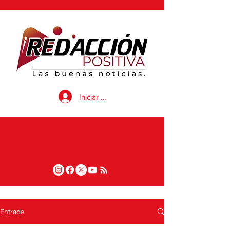
Iniciar sesión
Entrada