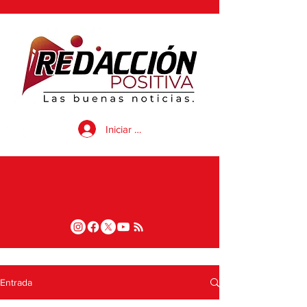
Iniciar sesión
Entrada