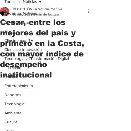
Todas las Noticias
REDACCIÓN La Noticia Positiva
Todas las Noticias
16 may 2022
2 min de lectura
Cesar, entre los
Agroindustria
mejores del país y
Moda
Clipcinemax_TV
primero en la Costa,
Ciencia e Innovación
con mayor índice de
Tecnología y Transformación Digital
desempeño
Lo Ultimo
institucional
Politica
Entretenimiento
Deportes
Tecnologia
Ambiente
Cultura