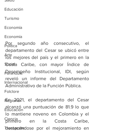
Salud
Educación
Turismo
Economía
Economía
Por segundo año consecutivo, el 
Política
departamento del Cesar se ubicó entre 
Arte
los mejores del país y el primero en la 
Social
Costa Caribe, con mayor Índice de 
Desempeño Institucional, IDI, según 
Farandula
reveló un informe del Departamento 
Internacional
Administrativo de la Función Pública.
Folclore
En 2021, el departamento del Cesar 
Regional
alcanzó una puntuación de 81.9 lo que 
Educación
lo mantiene noveno en Colombia y el 
Ciencia
primero en la Costa Caribe, 
destacándose por el mejoramiento en 
Transporte