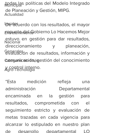
todas las políticas del Modelo Integrado 
Municipal
de Planeación y Gestión, MIPG.
Actualidad
Locales
De acuerdo con los resultados, el mayor 
repunte del Gobierno Lo Hacemos Mejor 
Entretenimiento
estuvo en gestión para dar resultados, 
Nacional
direccionamiento y planeación, 
Generales
evaluación de resultados, información y 
comunicación, gestión del conocimiento 
Categoría sin título
y control interno.
Agro-Tecnología
“Esta medición refleja una 
administración Departamental 
encaminada en la gestión para 
resultados, comprometida con el 
seguimiento estricto y evaluación de 
metas trazadas en cada vigencia para 
alcanzar lo estipulado en nuestro plan 
de desarrollo departamental LO 