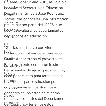
Salud
Pruebas Saber 11 año 2019, así lo dio a 
Educación
conocer el Secretario de Educación 
Departamental, Luis José Rodríguez 
Turismo
Torres, tras conocerse una información 
Economía
preliminar por parte del ICFES, que 
Economía
además evalúa a los departamentos 
certificados en educación. 
Política
Arte
“Gracias al esfuerzo que viene 
Social
haciendo el gobierno de Francisco 
Ovalle Angarita con el proyecto de 
Farandula
Fortalecimiento con el suministro de 
Internacional
herramientas de apoyo pedagógico y 
Folclore
acompañamiento para fortalecer las 
Regional
habilidades para evaluación por 
competencias en los alumnos y 
Educación
docentes de los establecimientos 
Ciencia
educativos oficiales del Departamento 
Transporte
del Cesar, hoy tenemos estos 