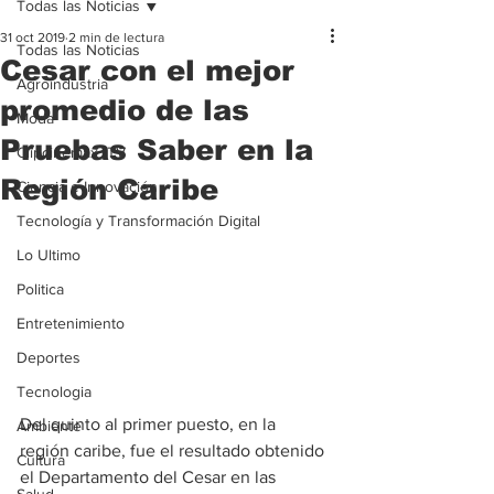
Todas las Noticias
31 oct 2019
2 min de lectura
Todas las Noticias
Cesar con el mejor
Agroindustria
promedio de las
Moda
Pruebas Saber en la
Clipcinemax_TV
Región Caribe
Ciencia e Innovación
Tecnología y Transformación Digital
Lo Ultimo
Politica
Entretenimiento
Deportes
Tecnologia
Del quinto al primer puesto, en la 
Ambiente
región caribe, fue el resultado obtenido 
Cultura
el Departamento del Cesar en las 