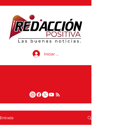
Iniciar sesión
Entrada