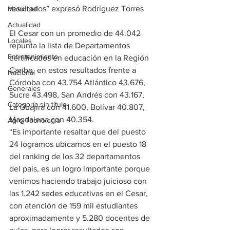
resultados” expresó Rodríguez Torres
Municipal
Actualidad
El Cesar con un promedio de 44.042 
Locales
repunta la lista de Departamentos 
Entretenimiento
certificados en educación en la Región 
Caribe, en estos resultados frente a 
Nacional
Córdoba con 43.754 Atlántico 43.676, 
Generales
Sucre 43.498, San Andrés con 43.167, 
Categoría sin título
La Guajira con 41.600, Bolívar 40.807, 
Magdalena con 40.354. 
Agro-Tecnología
“Es importante resaltar que del puesto 
24 logramos ubicarnos en el puesto 18 
del ranking de los 32 departamentos 
del país, es un logro importante porque 
venimos haciendo trabajo juicioso con 
las 1.242 sedes educativas en el Cesar, 
con atención de 159 mil estudiantes 
aproximadamente y 5.280 docentes de 