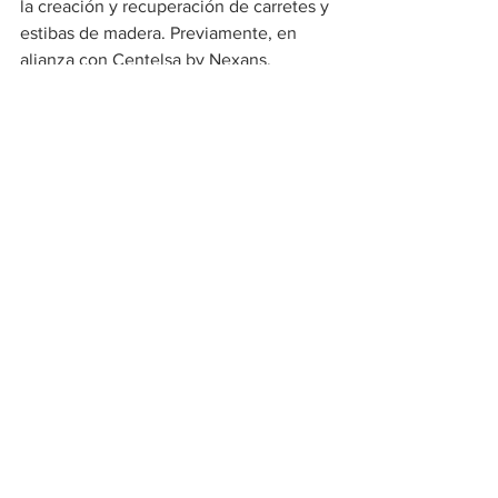
la creación y recuperación de carretes y 
estibas de madera. Previamente, en 
alianza con Centelsa by Nexans, 
construyeron el proyecto “Eco Escuela” 
en Lebrija, Santander, donde se entregó 
a la comunidad de la zona dos aulas de 
clase hechas con carretes de madera 
utilizados.
Social
Ver todo
Entradas recientes