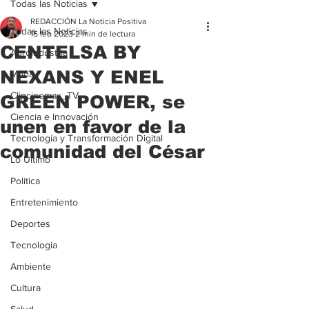
Todas las Noticias
REDACCIÓN La Noticia Positiva
Todas las Noticias
15 feb 2023
2 min de lectura
CENTELSA BY
Agroindustria
NEXANS Y ENEL
Moda
Clipcinemax_TV
GREEN POWER, se
Ciencia e Innovación
unen en favor de la
Tecnología y Transformación Digital
comunidad del César
Lo Ultimo
Politica
Entretenimiento
Deportes
Tecnologia
Ambiente
Cultura