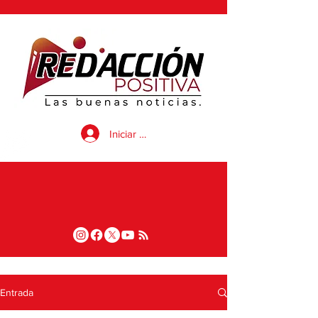
Iniciar sesión
Entrada