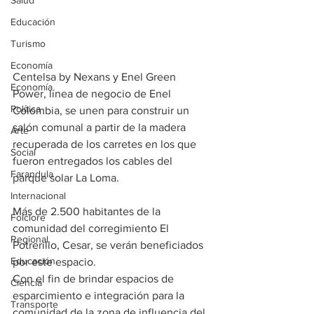
Salud
Educación
Turismo
Economía
Centelsa by Nexans y Enel Green 
Economía
Power, línea de negocio de Enel 
Política
Colombia, se unen para construir un 
salón comunal a partir de la madera 
Arte
recuperada de los carretes en los que 
Social
fueron entregados los cables del 
Farandula
parque solar La Loma. 
Internacional
Más de 2.500 habitantes de la 
Folclore
comunidad del corregimiento El 
Regional
Potrerillo, Cesar, se verán beneficiados 
Educación
por este espacio.
Con el fin de brindar espacios de 
Ciencia
esparcimiento e integración para la 
Transporte
comunidad de la zona de influencia del 