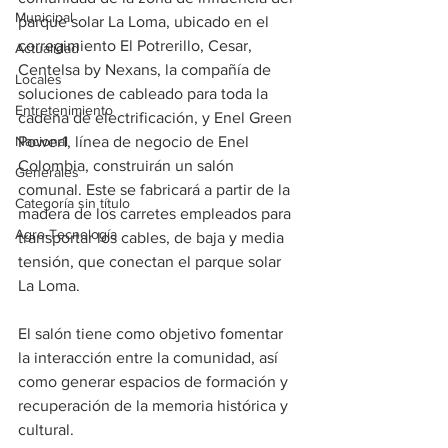
Municipal
parque solar La Loma, ubicado en el 
corregimiento El Potrerillo, Cesar, 
Actualidad
Centelsa by Nexans, la compañía de 
Locales
soluciones de cableado para toda la 
Entretenimiento
cadena de electrificación, y Enel Green 
Nacional
Power1, línea de negocio de Enel 
Colombia, construirán un salón 
Generales
comunal. Este se fabricará a partir de la 
Categoría sin título
madera de los carretes empleados para 
Agro-Tecnología
transportar los cables, de baja y media 
tensión, que conectan el parque solar 
La Loma. 
El salón tiene como objetivo fomentar 
la interacción entre la comunidad, así 
como generar espacios de formación y 
recuperación de la memoria histórica y 
cultural. 