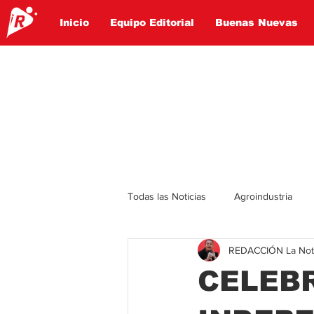
Inicio
Equipo Editorial
Buenas Nuevas
Todas las Noticias
Agroindustria
REDACCIÓN La Notic
Lo Ultimo
Politica
Entret
CELEBR
Educación
Turismo
Econ