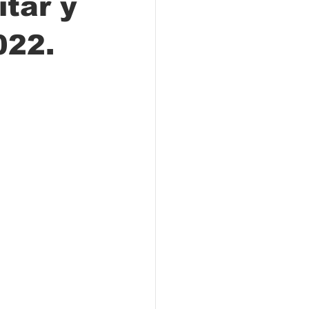
tar y
022.
Locales