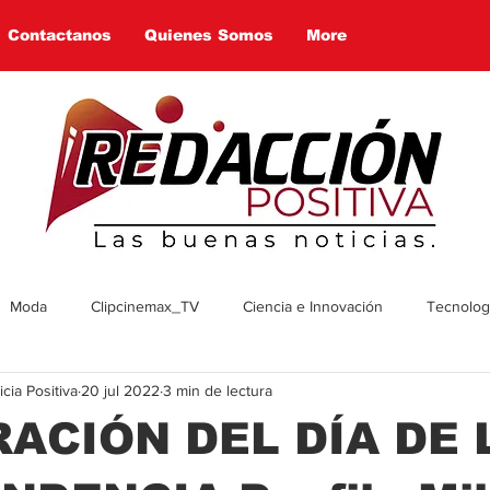
Contactanos
Quienes Somos
More
Moda
Clipcinemax_TV
Ciencia e Innovación
Tecnologí
ia Positiva
20 jul 2022
3 min de lectura
enimiento
Deportes
Tecnologia
Ambiente
Cultura
ACIÓN DEL DÍA DE 
omía
Economía
Política
Arte
Social
Farandul