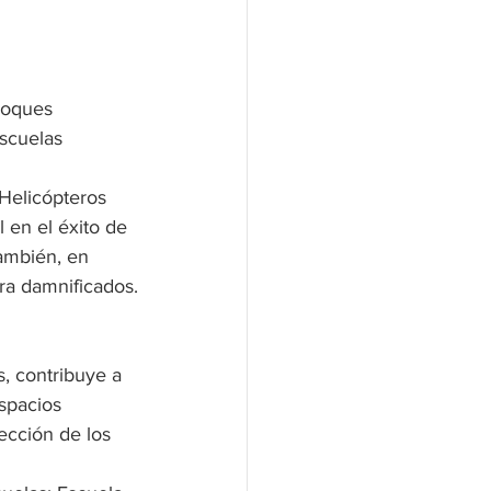
bloques 
scuelas 
 Helicópteros 
 en el éxito de 
ambién, en 
ara damnificados.
, contribuye a 
spacios 
tección de los 