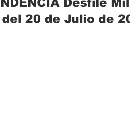
DENCIA Desfile Mili
l del 20 de Julio de 2
ción
Ciencia
Transporte
Municipal
Actualidad