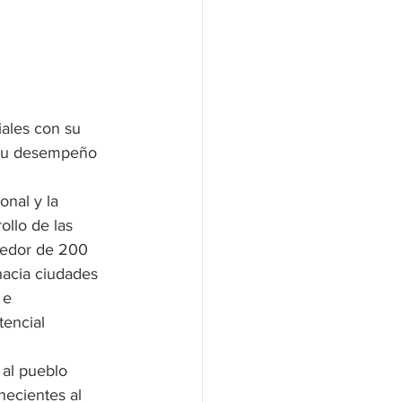
iales con su 
 su desempeño 
nal y la 
llo de las 
dedor de 200 
hacia ciudades 
 e 
encial 
al pueblo 
necientes al 