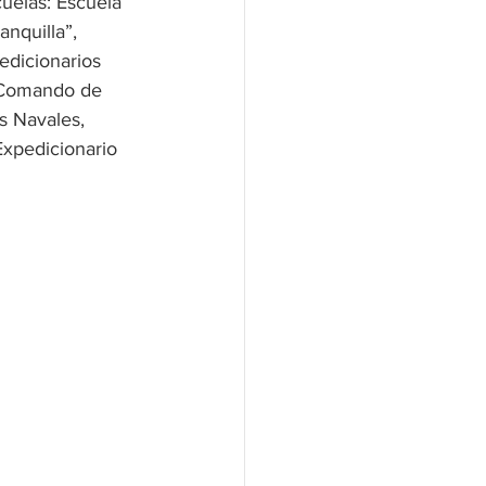
uelas: Escuela 
nquilla”, 
edicionarios 
l Comando de 
s Navales, 
xpedicionario 