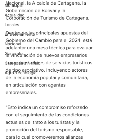
Nacional, la Alcaldía de Cartagena, la 
Municipal
Gobernación de Bolívar y la 
Actualidad
Corporación de Turismo de Cartagena.
Locales
Dentro de las principales apuestas del 
Entretenimiento
Gobierno del Cambio para el 2024, está 
Nacional
adelantar una mesa técnica para evaluar 
Generales
la vinculación de nuevos empresarios 
como prestadores de servicios turísticos 
Categoría sin título
de tipo asociativo, incluyendo actores 
Agro-Tecnología
de la economía popular y comunitaria, 
en articulación con agentes 
empresariales.
“Esto indica un compromiso reforzado 
con el seguimiento de las condiciones 
actuales del trato a los turistas y la 
promoción del turismo responsable, 
para lo cual promoveremos alianzas 