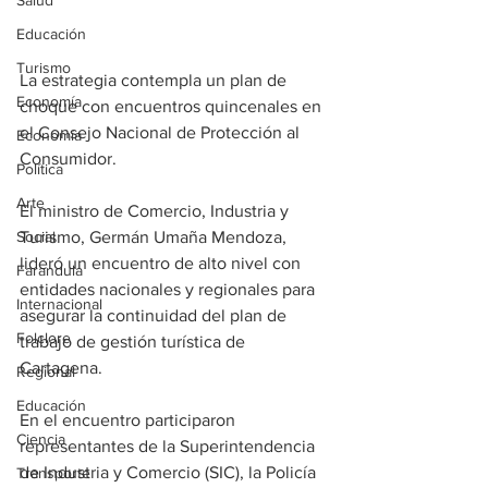
Salud
Educación
Turismo
La estrategia contempla un plan de 
Economía
choque con encuentros quincenales en 
el Consejo Nacional de Protección al 
Economía
Consumidor.
Política
Arte
El ministro de Comercio, Industria y 
Social
Turismo, Germán Umaña Mendoza, 
lideró un encuentro de alto nivel con 
Farandula
entidades nacionales y regionales para 
Internacional
asegurar la continuidad del plan de 
Folclore
trabajo de gestión turística de 
Cartagena.
Regional
Educación
En el encuentro participaron 
Ciencia
representantes de la Superintendencia 
de Industria y Comercio (SIC), la Policía 
Transporte