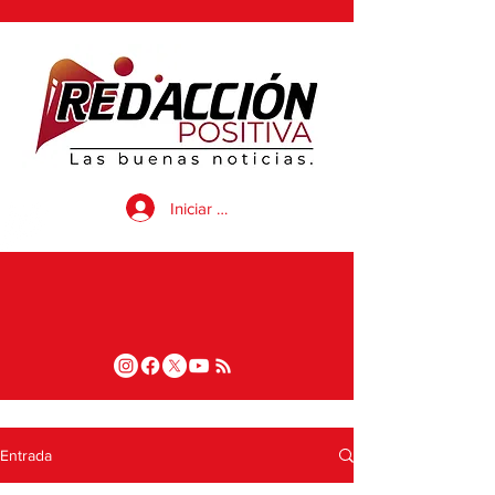
Iniciar sesión
Entrada