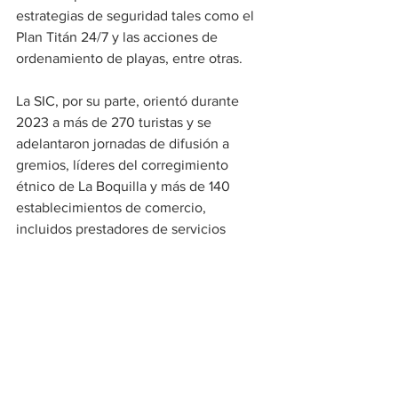
estrategias de seguridad tales como el 
Plan Titán 24/7 y las acciones de 
ordenamiento de playas, entre otras.
La SIC, por su parte, orientó durante 
2023 a más de 270 turistas y se 
adelantaron jornadas de difusión a 
gremios, líderes del corregimiento 
étnico de La Boquilla y más de 140 
establecimientos de comercio, 
incluidos prestadores de servicios 
turísticos.
En 40 visitas a diferentes operadores y 
prestadores de servicios turísticos, 
como restaurantes, gastrobares y 
comercios, entre otros, la SIC impuso 
multas superiores a los $1.500 millones, 
con el fin de verificar y garantizar el 