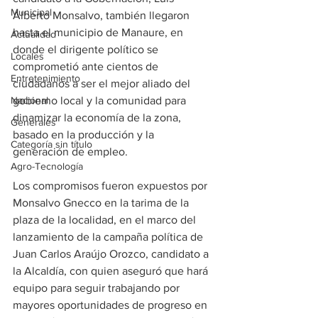
Municipal
Alberto Monsalvo, también llegaron 
hasta el municipio de Manaure, en 
Actualidad
donde el dirigente político se 
Locales
comprometió ante cientos de 
Entretenimiento
ciudadanos a ser el mejor aliado del 
Nacional
gobierno local y la comunidad para 
dinamizar la economía de la zona, 
Generales
basado en la producción y la 
Categoría sin título
generación de empleo. 
Agro-Tecnología
Los compromisos fueron expuestos por 
Monsalvo Gnecco en la tarima de la 
plaza de la localidad, en el marco del 
lanzamiento de la campaña política de 
Juan Carlos Araújo Orozco, candidato a 
la Alcaldía, con quien aseguró que hará 
equipo para seguir trabajando por 
mayores oportunidades de progreso en 