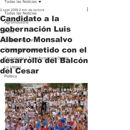
Todas las Noticias
2 sept 2019
2 min de lectura
Todas las Noticias
Candidato a la
Agroindustria
gobernación Luis
Moda
Alberto Monsalvo
Clipcinemax_TV
comprometido con el
Ciencia e Innovación
Tecnología y Transformación Digital
desarrollo del Balcón
Lo Ultimo
del Cesar
Politica
Entretenimiento
Deportes
Tecnologia
Ambiente
Cultura