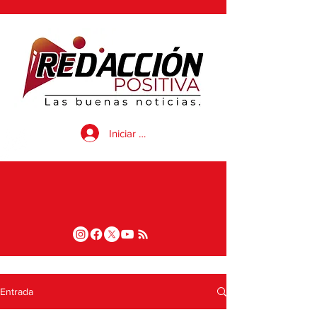
Iniciar sesión
Entrada