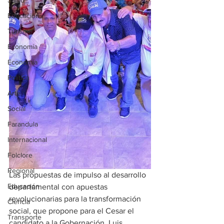
Salud
Educación
Turismo
Economía
Economía
Política
Arte
Social
Farandula
Internacional
Folclore
Regional
Las propuestas de impulso al desarrollo 
Educación
departamental con apuestas 
revolucionarias para la transformación 
Ciencia
social, que propone para el Cesar el 
Transporte
candidato a la Gobernación, Luis 