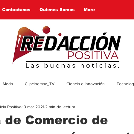
Contactanos
Quienes Somos
More
Moda
Clipcinemax_TV
Ciencia e Innovación
Tecnologí
ia Positiva
19 mar 2021
2 min de lectura
enimiento
Deportes
Tecnologia
Ambiente
Cultura
 de Comercio de
omía
Economía
Política
Arte
Social
Farandul