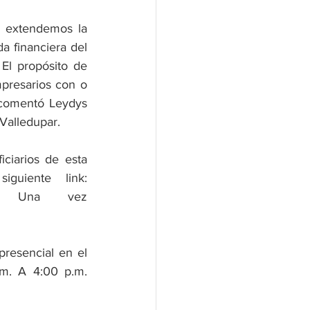
 extendemos la 
a financiera del 
l propósito de 
presarios con o 
 comentó Leydys 
Valledupar.
ciarios de esta 
línea de crédito de Bancóldex, podrán hacerlo a través del siguiente link: 
 Una vez 
resencial en el 
m. A 4:00 p.m. 