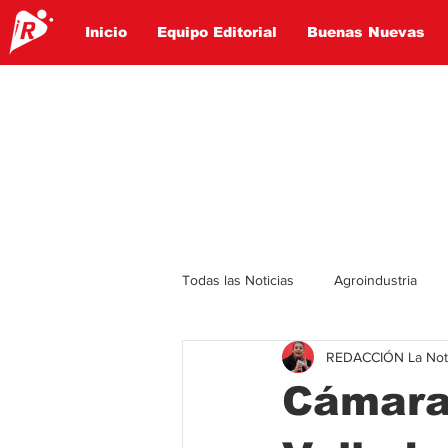
Inicio
Equipo Editorial
Buenas Nuevas
Todas las Noticias
Agroindustria
REDACCIÓN La Notic
Lo Ultimo
Politica
Entret
Cámara
Educación
Turismo
Econ