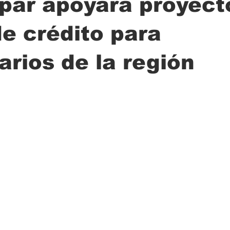
par apoyará proyect
de crédito para
ción
Ciencia
Transporte
Municipal
Actualidad
rios de la región