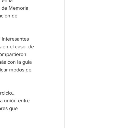
 en la 
o de Memoria 
ación de 
 interesantes 
 en el caso  de 
ompartieron 
ás con la guia 
licar modos de 
cicio.. 
a unión entre 
ares que 