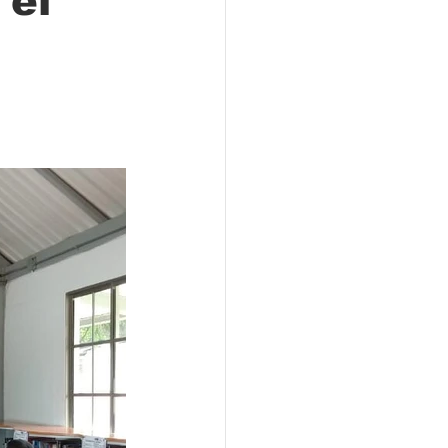
 el
Locales