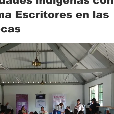
dades indígenas con
a Escritores en las
ción
Ciencia
Transporte
Municipal
Actualidad
ecas