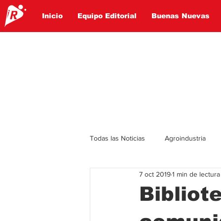
Inicio
Equipo Editorial
Buenas Nuevas
Todas las Noticias
Agroindustria
7 oct 2019
1 min de lectura
Lo Ultimo
Politica
Entret
Bibliot
Educación
Turismo
Econ