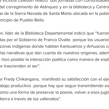
a Victoria Celedón realizó  dos jornadas con comunidades
del corregimiento de Atánquez y en la biblioteca y Centr
as de la Sierra Nevada de Santa Marta ubicada en la pobl
icipio de Pueblo Bello. 
n, líder de la Biblioteca Departamental indicó que “fueron
das por el Gobierno de Franco Ovalle  porque los usuarios
as zonas indígenas donde habitan Kankuamos y Arhuacos c
 las narrativas que dan cuenta de nuestros orígenes, adem
ra hizo posible la interacción poética como manera de exp
 trascienden el ser”.
or Fredy Chikangana,  manifestó su satisfacción con el ejer
bajo productivo  porque hay que seguir transmitiendo es
a como una forma de preservar la poesía, volver a esos jugl
ierra a través de los vallenatos”.