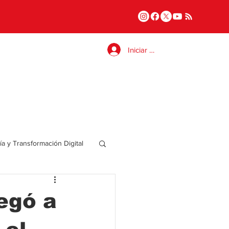
Iniciar sesión
a y Transformación Digital
Salud
egó a
a
Internacional