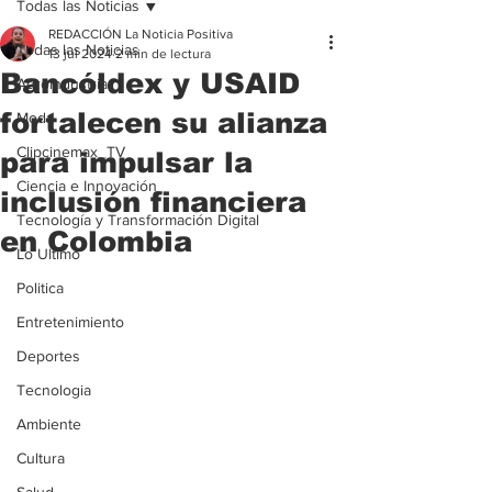
Todas las Noticias
REDACCIÓN La Noticia Positiva
Todas las Noticias
13 jul 2024
2 min de lectura
Bancóldex y USAID
Agroindustria
fortalecen su alianza
Moda
Clipcinemax_TV
para impulsar la
Ciencia e Innovación
inclusión financiera
Tecnología y Transformación Digital
en Colombia
Lo Ultimo
Politica
Entretenimiento
Deportes
Tecnologia
Ambiente
Cultura