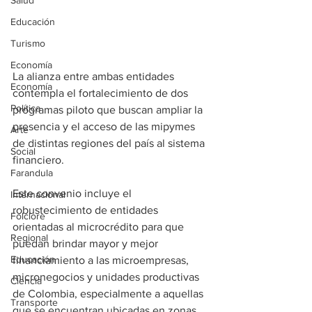
Salud
Educación
Turismo
Economía
La alianza entre ambas entidades 
Economía
contempla el fortalecimiento de dos 
Política
programas piloto que buscan ampliar la 
presencia y el acceso de las mipymes 
Arte
de distintas regiones del país al sistema 
Social
financiero.
Farandula
Este convenio incluye el 
Internacional
robustecimiento de entidades 
Folclore
orientadas al microcrédito para que 
Regional
puedan brindar mayor y mejor 
Educación
financiamiento a las microempresas, 
micronegocios y unidades productivas 
Ciencia
de Colombia, especialmente a aquellas 
Transporte
que se encuentran ubicadas en zonas 