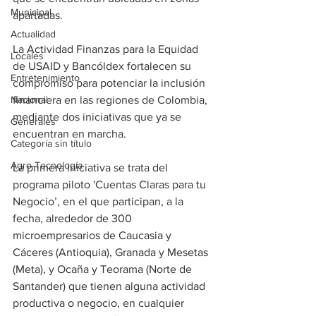
Municipal
apartadas.
Actualidad
La Actividad Finanzas para la Equidad 
Locales
de USAID y Bancóldex fortalecen su 
Entretenimiento
compromiso para potenciar la inclusión 
Nacional
financiera en las regiones de Colombia, 
mediante dos iniciativas que ya se 
Generales
encuentran en marcha.
Categoría sin título
Agro-Tecnología
La primera iniciativa se trata del 
programa piloto 'Cuentas Claras para tu 
Negocio’, en el que participan, a la 
fecha, alrededor de 300 
microempresarios de Caucasia y 
Cáceres (Antioquia), Granada y Mesetas 
(Meta), y Ocaña y Teorama (Norte de 
Santander) que tienen alguna actividad 
productiva o negocio, en cualquier 