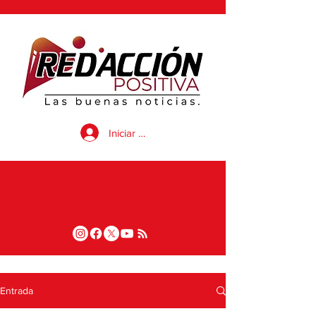
Iniciar sesión
Entrada