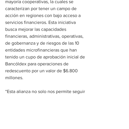
mayoría cooperativas, la cuales se 
caracterizan por tener un campo de 
acción en regiones con bajo acceso a 
servicios financieros. Esta iniciativa 
busca mejorar las capacidades 
financieras, administrativas, operativas, 
de gobernanza y de riesgos de las 10 
entidades microfinancieras que han 
tenido un cupo de aprobación inicial de 
Bancóldex para operaciones de 
redescuento por un valor de $6.800 
millones. 
“Esta alianza no solo nos permite seguir 
fortaleciendo la inclusión financiera del 
sector microempresarial en el país, sino 
que también contribuye a que cada vez 
sean más los microempresarios que 
puedan prepararse para mejorar su 