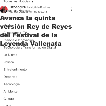
Todas las Noticias
REDACCIÓN La Noticia Positiva
Todas las Noticias
27 abr 2022
2 min de lectura
Avanza la quinta
Agroindustria
versión Rey de Reyes
Moda
Clipcinemax_TV
del Festival de la
Ciencia e Innovación
Leyenda Vallenata
Tecnología y Transformación Digital
Lo Ultimo
Politica
Entretenimiento
Deportes
Tecnologia
Ambiente
Cultura