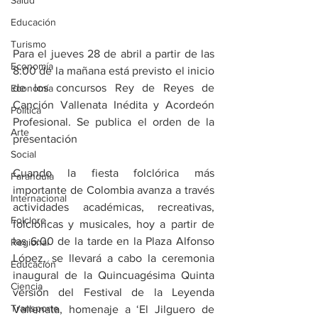
Salud
Educación
Turismo
Para el jueves 28 de abril a partir de las 
Economía
8:00 de la mañana está previsto el inicio 
de los concursos Rey de Reyes de 
Economía
Canción Vallenata Inédita y Acordeón 
Política
Profesional. Se publica el orden de la 
Arte
presentación
Social
Cuando la fiesta folclórica más 
Farandula
importante de Colombia avanza a través 
Internacional
actividades académicas, recreativas, 
Folclore
folclóricas y musicales, hoy a partir de 
las 6:00 de la tarde en la Plaza Alfonso 
Regional
López, se llevará a cabo la ceremonia 
Educación
inaugural de la Quincuagésima Quinta 
Ciencia
versión del Festival de la Leyenda 
Transporte
Vallenata, homenaje a ‘El Jilguero de 