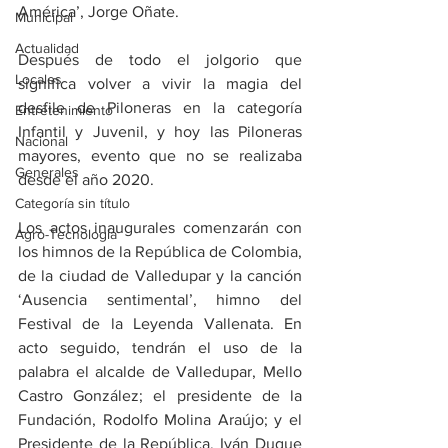
América’, Jorge Oñate.
Municipal
Actualidad
Después de todo el jolgorio que 
Locales
significa volver a vivir la magia del 
desfile de Piloneras en la categoría 
Entretenimiento
Infantil y Juvenil, y hoy las Piloneras 
Nacional
mayores, evento que no se realizaba 
Generales
desde el año 2020.
Categoría sin título
Los actos inaugurales comenzarán con 
Agro-Tecnología
los himnos de la República de Colombia, 
de la ciudad de Valledupar y la canción 
‘Ausencia sentimental’, himno del 
Festival de la Leyenda Vallenata. En 
acto seguido, tendrán el uso de la 
palabra el alcalde de Valledupar, Mello 
Castro González; el presidente de la 
Fundación, Rodolfo Molina Araújo; y el 
Presidente de la República, Iván Duque 