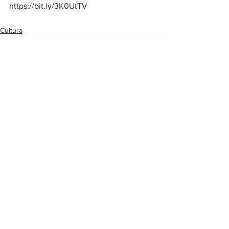
https://bit.ly/3K0UtTV
Cultura
Ver todo
Entradas recientes