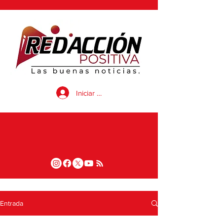
Iniciar sesión
Entrada