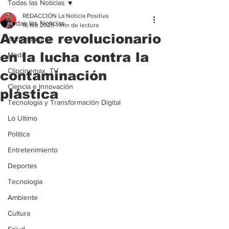
Todas las Noticias
REDACCIÓN La Noticia Positiva
Todas las Noticias
16 feb 2025
1 min de lectura
Avance revolucionario
Agroindustria
en la lucha contra la
Moda
Clipcinemax_TV
contaminación
Ciencia e Innovación
plástica
Tecnología y Transformación Digital
Lo Ultimo
Politica
Entretenimiento
Deportes
Tecnologia
Ambiente
Cultura