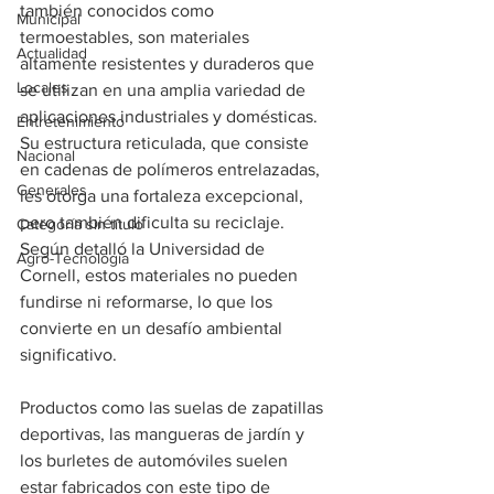
también conocidos como 
Municipal
termoestables, son materiales 
Actualidad
altamente resistentes y duraderos que 
Locales
se utilizan en una amplia variedad de 
aplicaciones industriales y domésticas. 
Entretenimiento
Su estructura reticulada, que consiste 
Nacional
en cadenas de polímeros entrelazadas, 
Generales
les otorga una fortaleza excepcional, 
pero también dificulta su reciclaje. 
Categoría sin título
Según detalló la Universidad de 
Agro-Tecnología
Cornell, estos materiales no pueden 
fundirse ni reformarse, lo que los 
convierte en un desafío ambiental 
significativo.
Productos como las suelas de zapatillas 
deportivas, las mangueras de jardín y 
los burletes de automóviles suelen 
estar fabricados con este tipo de 