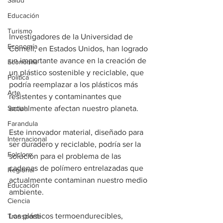
Salud
Educación
Turismo
Investigadores de la Universidad de 
Economía
Cornell, en Estados Unidos, han logrado 
un importante avance en la creación de 
Economía
un plástico sostenible y reciclable, que 
Política
podría reemplazar a los plásticos más 
Arte
resistentes y contaminantes que 
Social
actualmente afectan nuestro planeta.
Farandula
Este innovador material, diseñado para 
Internacional
ser duradero y reciclable, podría ser la 
Folclore
solución para el problema de las 
cadenas de polímero entrelazadas que 
Regional
actualmente contaminan nuestro medio 
Educación
ambiente.
Ciencia
Los plásticos termoendurecibles, 
Transporte