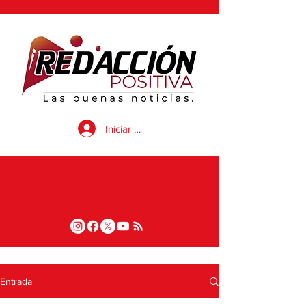
Iniciar sesión
Entrada