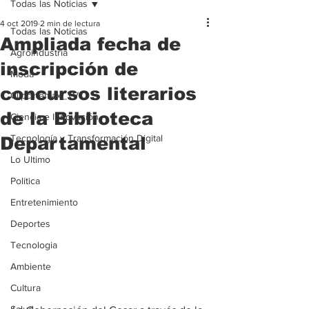
Todas las Noticias
4 oct 2019
2 min de lectura
Todas las Noticias
Ampliada fecha de
Agroindustria
inscripción de
Moda
concursos literarios
Clipcinemax_TV
de la Biblioteca
Ciencia e Innovación
Tecnología y Transformación Digital
Departamental
Lo Ultimo
Politica
Entretenimiento
Deportes
Tecnologia
Ambiente
Cultura