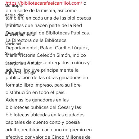
https://bibliotecarafaelcarrillol.com/
 o 
Municipal
en la sede de la misma, así como 
Actualidad
también, en cada una de las bibliotecas 
Locales
públicas que hacen parte de la Red 
Departamental de Bibliotecas Públicas.
Entretenimiento
La Directora de la Biblioteca 
Nacional
Departamental, Rafael Carrillo Lúquez, 
Generales
María Victoria Celedón Simón, indicó 
que los estímulos entregados a niños y 
Categoría sin título
adultos, incluye principalmente la 
Agro-Tecnología
publicación de las obras ganadoras en 
formato libro impreso, para su libre 
distribución en todo el país.
Además los ganadores en las 
bibliotecas públicas del Cesar y las 
bibliotecas ubicadas en las ciudades 
capitales de cuento corto y poesía 
adulto, recibirán cada uno un premio en 
efectivo por valor de Cinco Millones de 