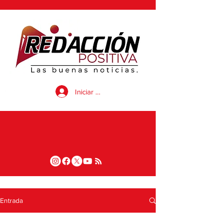
Iniciar sesión
Entrada