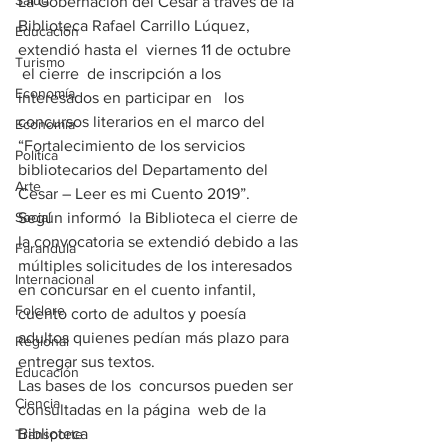
Salud
La Gobernación del Cesar a través de la 
Biblioteca Rafael Carrillo Lúquez,  
Educación
extendió hasta el  viernes 11 de octubre 
Turismo
 el cierre  de inscripción a los 
Economía
interesados en participar en   los 
concursos literarios en el marco del 
Economía
“Fortalecimiento de los servicios 
Política
bibliotecarios del Departamento del 
Arte
Cesar – Leer es mi Cuento 2019”.
Social
Según informó  la Biblioteca el cierre de 
la convocatoria se extendió debido a las 
Farandula
múltiples solicitudes de los interesados 
Internacional
en concursar en el cuento infantil, 
Folclore
cuento corto de adultos y poesía 
adultos quienes pedían más plazo para 
Regional
entregar sus textos.  
Educación
Las bases de los  concursos pueden ser 
Ciencia
consultadas en la página  web de la 
Biblioteca 
Transporte