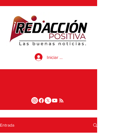
Iniciar sesión
Entrada