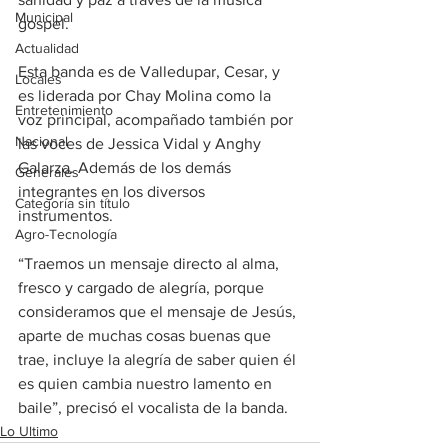
Municipal
gospel.
Actualidad
Esta banda es de Valledupar, Cesar, y 
Locales
es liderada por Chay Molina como la 
Entretenimiento
voz principal, acompañado también por 
Nacional
las voces de Jessica Vidal y Anghy 
Galarza. Además de los demás 
Generales
integrantes en los diversos 
Categoría sin título
instrumentos.
Agro-Tecnología
“Traemos un mensaje directo al alma, 
fresco y cargado de alegría, porque 
consideramos que el mensaje de Jesús, 
aparte de muchas cosas buenas que 
trae, incluye la alegría de saber quien él 
es quien cambia nuestro lamento en 
baile”, precisó el vocalista de la banda.
Lo Ultimo