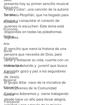
Salud
presenta hoy su primer sencillo musical 
Educación
‘Vida y color’, una canción de la autoría 
Turismo
de Jesús Perpiñán, que ha llegado para 
alegrar y conquistar el corazón de 
Economía
quienes lo escuchen. Este tema está 
Economía
disponible en todas las plataformas 
Política
digitales.
Arte
El sencillo que narra la historia de una 
Social
persona que necesita de Dios, para 
Farandula
sanar y restaurar su vida, cuenta con un 
Internacional
videoclip colorido y  juvenil que busca 
transmitir gozo y paz a los seguidores 
Folclore
de Jesús.
Regional
El grupo Altar  nace de la iniciativa de 
Educación
varios jóvenes de la Comunidad 
Cristiana Adoremos y  viene trabajando 
Ciencia
desde hace un año para llevar alegría, 
Transporte
sanidad y paz a través de la música 