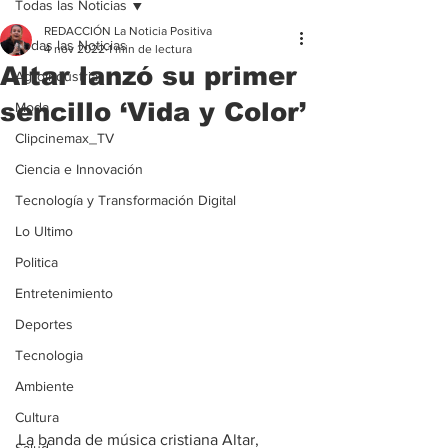
Todas las Noticias
REDACCIÓN La Noticia Positiva
Todas las Noticias
4 nov 2022
1 min de lectura
Altar lanzó su primer
Agroindustria
sencillo ‘Vida y Color’
Moda
Clipcinemax_TV
Ciencia e Innovación
Tecnología y Transformación Digital
Lo Ultimo
Politica
Entretenimiento
Deportes
Tecnologia
Ambiente
Cultura
La banda de música cristiana Altar, 