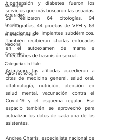
hipertensión y diabetes fueron los 
Municipal
servicios que más buscaron las usuarias. 
Actualidad
Se realizaron 64 citologías, 94 
Locales
mamografías, 44 pruebas de VPH y 63 
inserciones de implantes subdérmicos. 
Entretenimiento
También recibieron charlas enfocadas 
Nacional
en el autoexamen de mama e 
Generales
infecciones de trasmisión sexual.
Categoría sin título
Asimismo, las afiliadas accedieron a 
Agro-Tecnología
citas de medicina general, salud oral, 
oftalmología, nutrición, atención en 
salud mental, vacunación contra el 
Covid-19 y el esquema regular. Ese 
espacio también se aprovechó para 
actualizar los datos de cada una de las 
asistentes.
Andrea Charris, especialista nacional de 