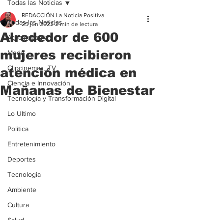
Todas las Noticias
REDACCIÓN La Noticia Positiva
Todas las Noticias
25 jun 2022
2 min de lectura
Alrededor de 600
Agroindustria
mujeres recibieron
Moda
Clipcinemax_TV
atención médica en
Ciencia e Innovación
Mañanas de Bienestar
Tecnología y Transformación Digital
Lo Ultimo
Politica
Entretenimiento
Deportes
Tecnologia
Ambiente
Cultura