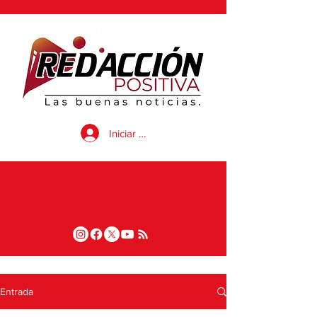
Iniciar sesión
Entrada