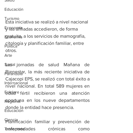
Salud
Educación
Turismo
Esta iniciativa se realizó a nivel nacional 
Economía
y las afiliadas accedieron, de forma 
gratuita, a los servicios de mamografía, 
Economía
citología y planificación familiar, entre 
Política
otros.
Arte
Social
Las jornadas de salud Mañana de 
Bienestar, la más reciente iniciativa de 
Farandula
Cajacopi EPS, se realizó con total éxito a 
Internacional
nivel nacional. En total 589 mujeres en 
Folclore
edad fértil recibieron una atención 
oportuna en los nueve departamentos 
Regional
donde la entidad hace presencia.
Educación
Ciencia
Planificación familiar y prevención de 
enfermedades crónicas como 
Transporte