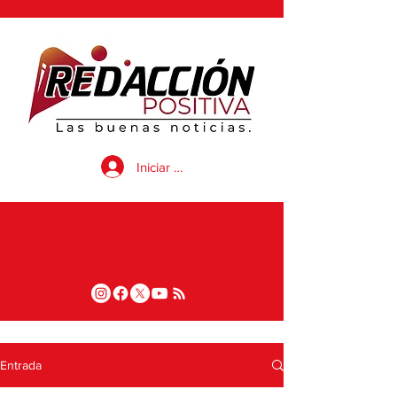
Iniciar sesión
Entrada