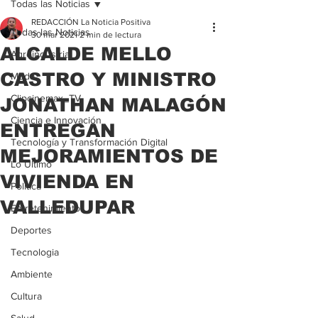
Todas las Noticias
REDACCIÓN La Noticia Positiva
Todas las Noticias
30 mar 2021
2 min de lectura
ALCALDE MELLO
Agroindustria
CASTRO Y MINISTRO
Moda
Clipcinemax_TV
JONATHAN MALAGÓN
Ciencia e Innovación
ENTREGAN
Tecnología y Transformación Digital
MEJORAMIENTOS DE
Lo Ultimo
VIVIENDA EN
Politica
VALLEDUPAR
Entretenimiento
Deportes
Tecnologia
Ambiente
Cultura