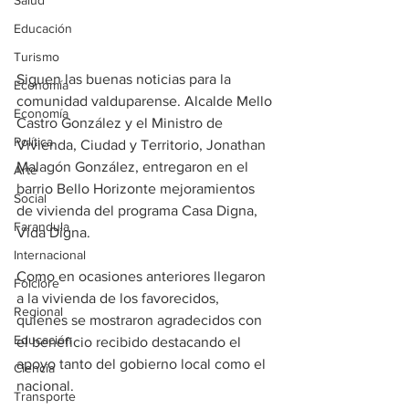
Salud
Educación
Turismo
Siguen las buenas noticias para la 
Economía
comunidad valduparense. Alcalde Mello 
Economía
Castro González y el Ministro de 
Política
Vivienda, Ciudad y Territorio, Jonathan 
Malagón González, entregaron en el 
Arte
barrio Bello Horizonte mejoramientos 
Social
de vivienda del programa Casa Digna, 
Farandula
Vida Digna.
Internacional
Como en ocasiones anteriores llegaron 
Folclore
a la vivienda de los favorecidos, 
Regional
quienes se mostraron agradecidos con 
Educación
el beneficio recibido destacando el 
apoyo tanto del gobierno local como el 
Ciencia
nacional.
Transporte