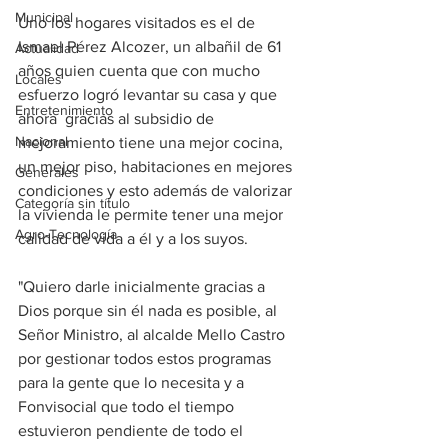
Municipal
Uno los hogares visitados es el de 
Ismael Pérez Alcozer, un albañil de 61 
Actualidad
años quien cuenta que con mucho 
Locales
esfuerzo logró levantar su casa y que 
Entretenimiento
ahora  gracias al subsidio de 
Nacional
mejoramiento tiene una mejor cocina, 
un mejor piso, habitaciones en mejores 
Generales
condiciones y esto además de valorizar 
Categoría sin título
la vivienda le permite tener una mejor 
Agro-Tecnología
calidad de vida a él y a los suyos.
"Quiero darle inicialmente gracias a 
Dios porque sin él nada es posible, al 
Señor Ministro, al alcalde Mello Castro 
por gestionar todos estos programas 
para la gente que lo necesita y a 
Fonvisocial que todo el tiempo 
estuvieron pendiente de todo el 