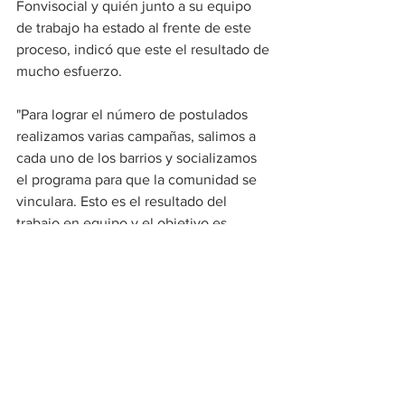
Fonvisocial y quién junto a su equipo 
de trabajo ha estado al frente de este 
proceso, indicó que este el resultado de 
mucho esfuerzo.
"Para lograr el número de postulados 
realizamos varias campañas, salimos a 
cada uno de los barrios y socializamos 
el programa para que la comunidad se 
vinculara. Esto es el resultado del 
trabajo en equipo y el objetivo es 
brindar espacios dignos a la 
comunidad", dijo Ramírez Mendoza.
En total se han entregado hasta la fecha 
81 mejoramientos de vivienda. Las 
familias han recibido enchape en 
baños, cocina, habitaciones, estucado, 
pisos, redes eléctricas entre otros.