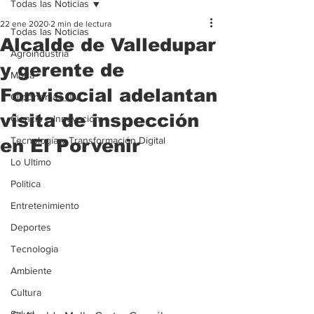
Todas las Noticias
22 ene 2020
2 min de lectura
Todas las Noticias
Alcalde de Valledupar
Agroindustria
y gerente de
Moda
Fonvisocial adelantan
Clipcinemax_TV
visita de inspección
Ciencia e Innovación
Tecnología y Transformación Digital
en El Porvenir
Lo Ultimo
Politica
Entretenimiento
Deportes
Tecnologia
Ambiente
Cultura