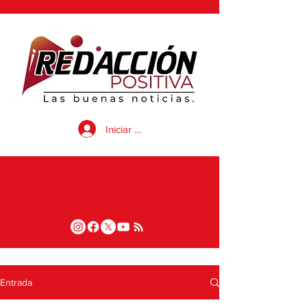
Iniciar sesión
Entrada