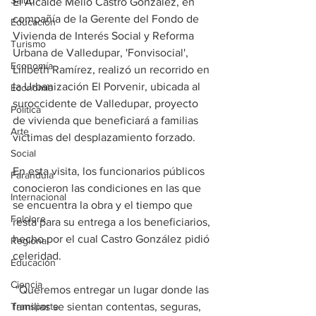
Salud
El Alcalde Mello Castro González, en 
compañía de la Gerente del Fondo de 
Educación
Vivienda de Interés Social y Reforma 
Turismo
Urbana de Valledupar, 'Fonvisocial', 
Economía
Lilibeth Ramírez, realizó un recorrido en 
la Urbanización El Porvenir, ubicada al 
Economía
suroccidente de Valledupar, proyecto 
Política
de vivienda que beneficiará a familias 
Arte
víctimas del desplazamiento forzado.  
Social
En esta visita, los funcionarios públicos 
Farandula
conocieron las condiciones en las que 
Internacional
se encuentra la obra y el tiempo que 
Folclore
resta para su entrega a los beneficiarios, 
hecho por el cual Castro González pidió 
Regional
celeridad.
Educación
Ciencia
 "Queremos entregar un lugar donde las 
Transporte
familias se sientan contentas, seguras, 