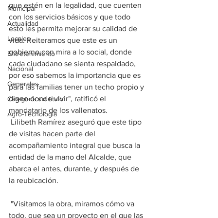
que estén en la legalidad, que cuenten 
Municipal
con los servicios básicos y que todo 
Actualidad
esto les permita mejorar su calidad de 
Locales
vida. Reiteramos que este es un 
gobierno con mira a lo social, donde 
Entretenimiento
cada ciudadano se sienta respaldado, 
Nacional
por eso sabemos la importancia que es 
Generales
para las familias tener un techo propio y 
digno donde vivir", ratificó el 
Categoría sin título
mandatario de los vallenatos.
Agro-Tecnología
 Lilibeth Ramírez aseguró que este tipo 
de visitas hacen parte del 
acompañamiento integral que busca la 
entidad de la mano del Alcalde, que 
abarca el antes, durante, y después de 
la reubicación.
 "Visitamos la obra, miramos cómo va 
todo, que sea un proyecto en el que las 