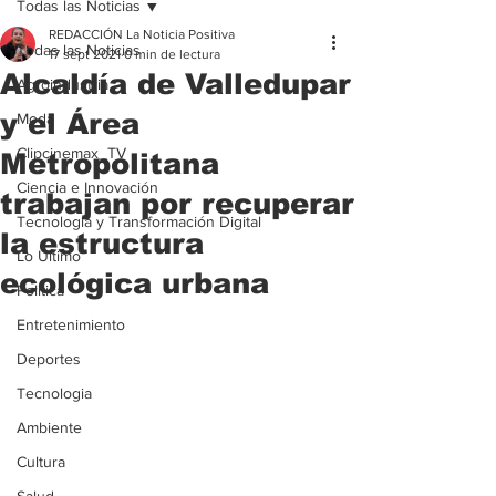
Todas las Noticias
REDACCIÓN La Noticia Positiva
Todas las Noticias
17 sept 2021
0 min de lectura
Alcaldía de Valledupar
Agroindustria
y el Área
Moda
Clipcinemax_TV
Metropolitana
Ciencia e Innovación
trabajan por recuperar
Tecnología y Transformación Digital
la estructura
Lo Ultimo
ecológica urbana
Politica
Entretenimiento
Deportes
Tecnologia
Ambiente
Cultura