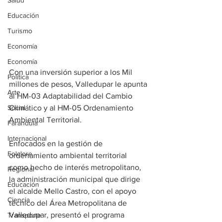
Salud
Educación
Turismo
Economía
Economía
Con una inversión superior a los Mil  
Política
millones de pesos, Valledupar le apunta 
Arte
al HM-03 Adaptabilidad del Cambio 
Social
Climático y al HM-05 Ordenamiento 
Ambiental Territorial.
Farandula
Internacional
Enfocados en la gestión de 
Folclore
ordenamiento ambiental territorial 
como hecho de interés metropolitano, 
Regional
la administración municipal que dirige 
Educación
el alcalde Mello Castro, con el apoyo 
Ciencia
técnico del Área Metropolitana de 
Valledupar, presentó el programa 
Transporte