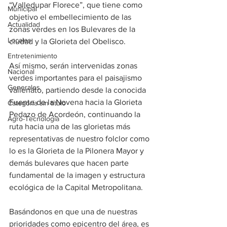
“Valledupar Florece”, que tiene como 
Municipal
objetivo el embellecimiento de las 
Actualidad
zonas verdes en los Bulevares de la 
Locales
ciudad y la Glorieta del Obelisco.
Entretenimiento
Así mismo, serán intervenidas zonas 
Nacional
verdes importantes para el paisajismo 
Generales
vallenato, partiendo desde la conocida 
Fuente de la Novena hacia la Glorieta 
Categoría sin título
Pedazo de Acordeón, continuando la 
Agro-Tecnología
ruta hacia una de las glorietas más 
representativas de nuestro folclor como 
lo es la Glorieta de la Pilonera Mayor y 
demás bulevares que hacen parte 
fundamental de la imagen y estructura 
ecológica de la Capital Metropolitana.
Basándonos en que una de nuestras 
prioridades como epicentro del área, es 