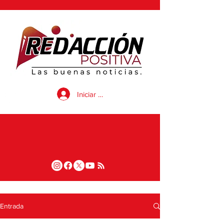
Iniciar sesión
Entrada