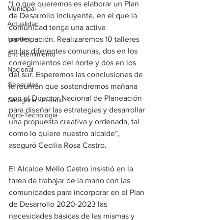
“Lo que queremos es elaborar un Plan 
Municipal
de Desarrollo incluyente, en el que la 
Actualidad
comunidad tenga una activa 
Locales
participación. Realizaremos 10 talleres 
en las diferentes comunas, dos en los 
Entretenimiento
corregimientos del norte y dos en los 
Nacional
del sur. Esperemos las conclusiones de 
Generales
la reunión que sostendremos mañana 
con el Director Nacional de Planeación 
Categoría sin título
para diseñar las estrategias y desarrollar 
Agro-Tecnología
una propuesta creativa y ordenada, tal 
como lo quiere nuestro alcalde”, 
aseguró Cecilia Rosa Castro.
El Alcalde Mello Castro insistió en la 
tarea de trabajar de la mano con las 
comunidades para incorporar en el Plan 
de Desarrollo 2020-2023 las 
necesidades básicas de las mismas y 