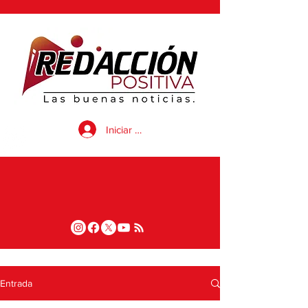
Iniciar sesión
Entrada