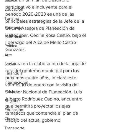
Salud
participativo e incluyente para el 
Educación
período 2020-2023 es una de las 
Turismo
principales estrategias de la Jefe de la 
Economía
Oficina Asesora de Planeación de 
Valledupar, Cecilia Rosa Castro, bajo el 
Economía
liderazgo del Alcalde Mello Castro 
Política
González.
Arte
La tarea en la elaboración de la hoja de 
Social
ruta del gobierno municipal para los 
Farandula
próximos cuatro años, iniciará este 
Internacional
viernes 10 de enero con la visita del 
Folclore
Director Nacional de Planeación, Luis 
Alberto Rodríguez Ospino, encuentro 
Regional
que permitirá proyectar los ejes 
Educación
temáticos que contendrá el plan de 
Ciencia
trabajo del actual gobierno.
Transporte