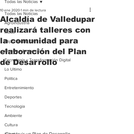
Todas las Noticias
10 ene 2020
1 min de lectura
Todas las Noticias
Alcaldía de Valledupar
Agroindustria
realizará talleres con
Moda
la comunidad para
Clipcinemax_TV
elaboración del Plan
Ciencia e Innovación
Tecnología y Transformación Digital
de Desarrollo
Lo Ultimo
Politica
Entretenimiento
Deportes
Tecnologia
Ambiente
Cultura
Construir un Plan de Desarrollo 