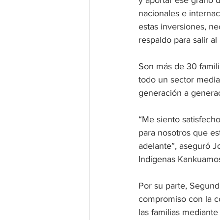
y aportar ese grano 
nacionales e internac
estas inversiones, ne
respaldo para salir 
Son más de 30 familia
todo un sector median
generación a generac
“Me siento satisfecho
para nosotros que e
adelante”, aseguró J
Indígenas Kankuamos
Por su parte, Segund
compromiso con la c
las familias mediante