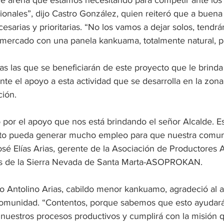
de arena que estamos necesitando para competir ante lo
ionales”, dijo Castro González, quien reiteró que a buena
cesarias y prioritarias. “No los vamos a dejar solos, tendr
al mercado con una panela kankuama, totalmente natural, p
s las que se beneficiarán de este proyecto que le brinda 
te el apoyo a esta actividad que se desarrolla en la zona 
ión.
 por el apoyo que nos está brindando el señor Alcalde. Es
sto pueda generar mucho empleo para que nuestra comun
osé Elías Arias, gerente de la Asociación de Productores 
 de la Sierra Nevada de Santa Marta-ASOPROKAN. 
o Antolino Arias, cabildo menor kankuamo, agradeció al a
omunidad. “Contentos, porque sabemos que esto ayudará 
 nuestros procesos productivos y cumplirá con la misión q