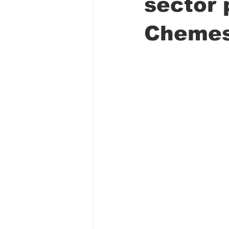
sector 
Cheme
Folclore
Regional
Educa