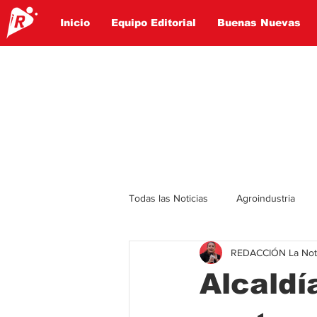
Inicio
Equipo Editorial
Buenas Nuevas
Todas las Noticias
Agroindustria
REDACCIÓN La Notic
Lo Ultimo
Politica
Entret
Alcaldí
Educación
Turismo
Econ