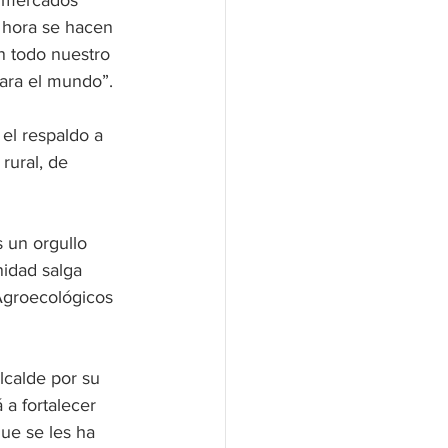
s mercados 
 hora se hacen 
án todo nuestro 
ara el mundo”. 
el respaldo a 
rural, de 
 un orgullo 
idad salga 
Agroecológicos 
lcalde por su 
a fortalecer 
ue se les ha 