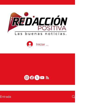
Iniciar sesión
Entrada