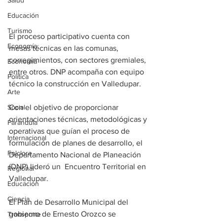
Salud
Educación
Turismo
El proceso participativo cuenta con 
Economía
mesas técnicas en las comunas, 
corregimientos, con sectores gremiales, 
Economía
entre otros. DNP acompaña con equipo 
Política
técnico la construcción en Valledupar. 
Arte
Social
Con el objetivo de proporcionar 
orientaciones técnicas, metodológicas y 
Farandula
operativas que guían el proceso de 
Internacional
formulación de planes de desarrollo, el 
Folclore
Departamento Nacional de Planeación 
(DNP) lideró un  Encuentro Territorial en 
Regional
Valledupar. 
Educación
Ciencia
El Plan de Desarrollo Municipal del 
gobierno de Ernesto Orozco se 
Transporte