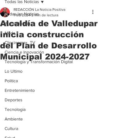
Todas las Noticias
REDACCIÓN La Noticia Positiva
Todas las Noticias
1 feb 2024
2 min de lectura
Alcaldía de Valledupar
Agroindustria
inicia construcción
Moda
Clipcinemax_TV
del Plan de Desarrollo
Ciencia e Innovación
Municipal 2024-2027
Tecnología y Transformación Digital
Lo Ultimo
Politica
Entretenimiento
Deportes
Tecnologia
Ambiente
Cultura