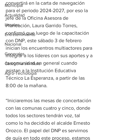
convertirá en la carta de navegación 
Municipal
para el periodo 2024-2027, por eso la 
Actualidad
jefe de la Oficina Asesora de 
Locales
Planeación, Laura Garrido Torres, 
confirmó que luego de la capacitación 
Entretenimiento
con DNP, este sábado 3 de febrero 
Nacional
inician los encuentros multiactores para 
Generales
integrar a los líderes con sus aportes y a 
la comunidad en general cuando 
Categoría sin título
asistan a la Institución Educativa 
Agro-Tecnología
Técnico La Esperanza, a partir de las 
8:00 de la mañana. 
“Iniciaremos las mesas de concertación 
con las comunas cuatro y cinco, donde 
todos los sectores tendrán voz, tal 
como lo ha decidido el alcalde Ernesto 
Orozco. El papel del DNP es servirnos 
de guía en todo este proceso, estamos 