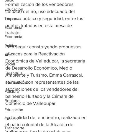
Salud
Formalización de los vendedores, 
Educación
cuidado del río, uso adecuado del 
Turismo
espacio público y seguridad, entre los 
puntos tratados en esta mesa de 
Economía
trabajo. 
Economía
Política
Para seguir construyendo propuestas 
eficaces para la Reactivación 
Arte
Económica de Valledupar, la secretaria 
Social
de Desarrollo Económico, Medio 
Farandula
Ambiente y Turismo, Emma Carrascal, 
se reunió con representantes de las 
Internacional
asociaciones de los vendedores del 
Folclore
balneario Hurtado y la Cámara de 
Regional
Comercio de Valledupar. 
Educación
La finalidad del encuentro, realizado en 
Ciencia
el patio colonial de la Alcaldía de 
Transporte
Valledupar, fue la de establecer 