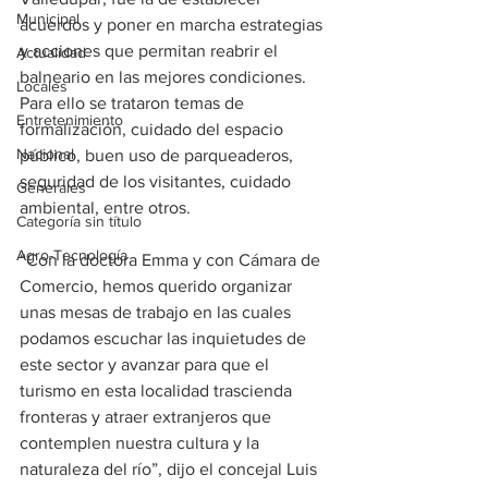
Municipal
acuerdos y poner en marcha estrategias 
y acciones que permitan reabrir el 
Actualidad
balneario en las mejores condiciones. 
Locales
Para ello se trataron temas de 
Entretenimiento
formalización, cuidado del espacio 
Nacional
público, buen uso de parqueaderos, 
seguridad de los visitantes, cuidado 
Generales
ambiental, entre otros. 
Categoría sin título
Agro-Tecnología
“Con la doctora Emma y con Cámara de 
Comercio, hemos querido organizar 
unas mesas de trabajo en las cuales 
podamos escuchar las inquietudes de 
este sector y avanzar para que el 
turismo en esta localidad trascienda 
fronteras y atraer extranjeros que 
contemplen nuestra cultura y la 
naturaleza del río”, dijo el concejal Luis 