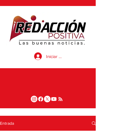
Iniciar sesión
Entrada