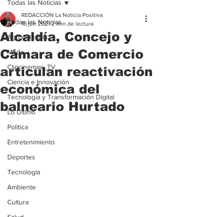
Todas las Noticias
REDACCIÓN La Noticia Positiva
Todas las Noticias
10 jun 2021
2 min de lectura
Alcaldía, Concejo y
Agroindustria
Cámara de Comercio
Moda
Clipcinemax_TV
articulan reactivación
Ciencia e Innovación
económica del
Tecnología y Transformación Digital
balneario Hurtado
Lo Ultimo
Politica
Entretenimiento
Deportes
Tecnologia
Ambiente
Cultura