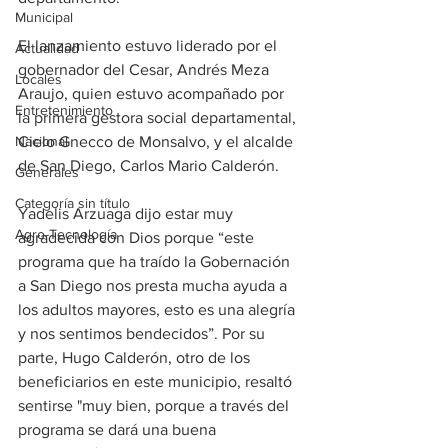
Municipal
El lanzamiento estuvo liderado por el 
Actualidad
gobernador del Cesar, Andrés Meza 
Locales
Araujo, quien estuvo acompañado por 
Entretenimiento
la primera gestora social departamental, 
Nacional
Cielo Gnecco de Monsalvo, y el alcalde 
de San Diego, Carlos Mario Calderón.
Generales
Categoría sin título
Yadelis Arzuaga dijo estar muy 
Agro-Tecnología
agradecida con Dios porque “este 
programa que ha traído la Gobernación 
a San Diego nos presta mucha ayuda a 
los adultos mayores, esto es una alegría 
y nos sentimos bendecidos”. Por su 
parte, Hugo Calderón, otro de los 
beneficiarios en este municipio, resaltó 
sentirse "muy bien, porque a través del 
programa se dará una buena 