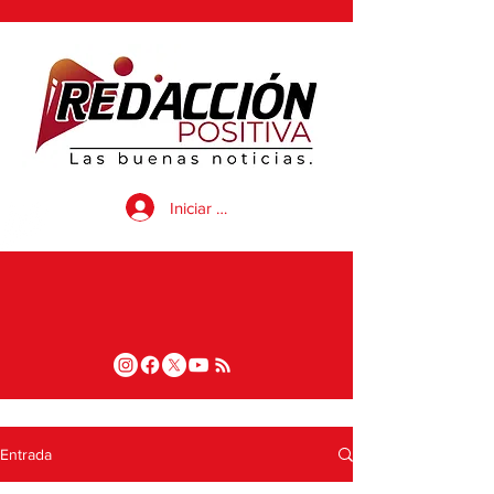
Iniciar sesión
Entrada