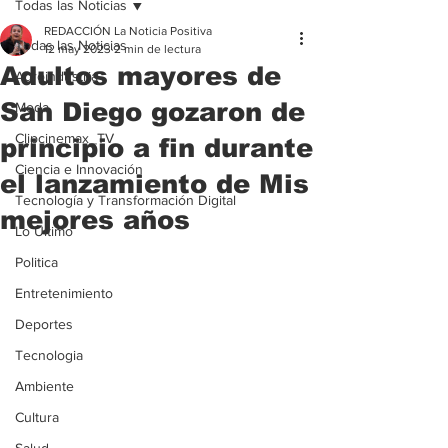
Todas las Noticias
REDACCIÓN La Noticia Positiva
Todas las Noticias
12 may 2023
2 min de lectura
Adultos mayores de
Agroindustria
San Diego gozaron de
Moda
Clipcinemax_TV
principio a fin durante
Ciencia e Innovación
el lanzamiento de Mis
Tecnología y Transformación Digital
mejores años
Lo Ultimo
Politica
Entretenimiento
Deportes
Tecnologia
Ambiente
Cultura