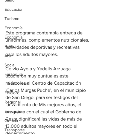
Salud
Educación
Turismo
Economía
Este programa contempla entrega de 
Economía
uniformes, complementos nutricionales, 
Política
actividades deportivas y recreativas 
para los adultos mayores.
Arte
Social
Celvio Ayola y Yadelis Arzuaga 
Farandula
acudieron muy puntuales este 
miércoles al Centro de Capacitación 
Internacional
'Carlos Murgas Puche', en el municipio 
Folclore
de San Diego, para ser testigos del 
Regional
lanzamiento de Mis mejores años, el 
Educación
programa con el cual el Gobierno del 
Cesar dignificará las vidas de más de 
Ciencia
13.000 adultos mayores en todo el 
Transporte
departamento.