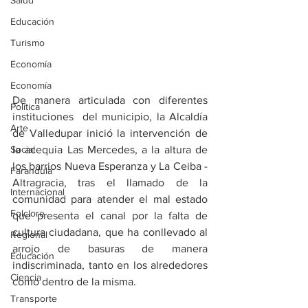
Salud
Educación
Turismo
Economía
Economía
De manera articulada con diferentes 
Política
instituciones  del municipio, la Alcaldía 
Arte
de Valledupar inició la intervención de 
Social
la acequia Las Mercedes, a la altura de 
los barrios Nueva Esperanza y La Ceiba - 
Farandula
Altragracia, tras el llamado de la 
Internacional
comunidad para atender el mal estado 
Folclore
que presenta el canal por la falta de 
cultura ciudadana, que ha conllevado al 
Regional
arrojo de basuras de manera 
Educación
indiscriminada, tanto en los alrededores 
Ciencia
como dentro de la misma.
Transporte