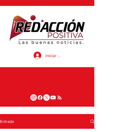
Iniciar sesión
Entrada