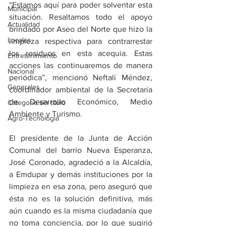
“Estamos aquí para poder solventar esta 
Municipal
situación. Resaltamos todo el apoyo 
Actualidad
brindado por Aseo del Norte que hizo la 
Locales
limpieza respectiva para contrarrestar 
los residuos en esta acequia. Estas 
Entretenimiento
acciones las continuaremos de manera 
Nacional
periódica”, mencionó Neftalí Méndez, 
Generales
coordinador ambiental de la Secretaría 
de Desarrollo Económico, Medio 
Categoría sin título
Ambiente y Turismo.
Agro-Tecnología
El presidente de la Junta de Acción 
Comunal del barrio Nueva Esperanza, 
José Coronado, agradeció a la Alcaldía, 
a Emdupar y demás instituciones por la 
limpieza en esa zona, pero aseguró que 
ésta no es la solución definitiva, más 
aún cuando es la misma ciudadanía que 
no toma conciencia, por lo que sugirió 