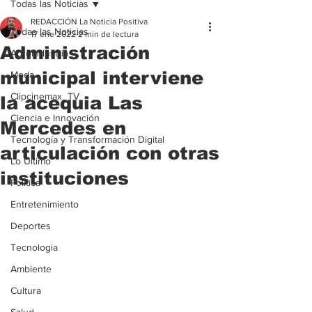
Todas las Noticias
REDACCIÓN La Noticia Positiva
Todas las Noticias
17 ene 2022
2 min de lectura
Administración
Agroindustria
municipal interviene
Moda
Clipcinemax_TV
la acequia Las
Ciencia e Innovación
Mercedes en
Tecnología y Transformación Digital
articulación con otras
Lo Ultimo
instituciones
Politica
Entretenimiento
Deportes
Tecnologia
Ambiente
Cultura