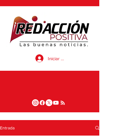
Iniciar sesión
Entrada