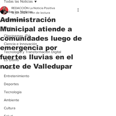
Todas las Noticias
REDACCIÓN La Noticia Positiva
Todas las Noticias
18 jun 2024
1 min de lectura
Administración
Agroindustria
Municipal atiende a
Moda
Clipcinemax_TV
comunidades luego de
Ciencia e Innovación
emergencia por
Tecnología y Transformación Digital
fuertes lluvias en el
Lo Ultimo
norte de Valledupar
Politica
Entretenimiento
Deportes
Tecnologia
Ambiente
Cultura