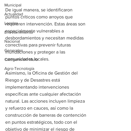
Municipal
De igual manera, se identificaron 
Actualidad
puntos críticos como arroyos que 
Locales
requieren intervención. Estas áreas son 
especialmente vulnerables a 
Entretenimiento
desbordamientos y necesitan medidas 
Nacional
correctivas para prevenir futuras 
Generales
inundaciones y proteger a las 
comunidades locales.
Categoría sin título
Agro-Tecnología
Asimismo, la Oficina de Gestión del 
Riesgo y de Desastres está 
implementando intervenciones 
específicas ante cualquier afectación 
natural. Las acciones incluyen limpieza 
y refuerzo en cauces, así como la 
construcción de barreras de contención 
en puntos estratégicos, todo con el 
objetivo de minimizar el riesgo de 