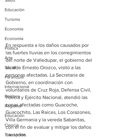
Salud
Educación
Turismo
Economía
Economía
En respuesta a los daños causados por 
Política
las fuertes lluvias en los corregimientos 
Arte
del norte de Valledupar, el gobierno del 
Social
alcalde Ernesto Orozco, visitó a las 
personas afectadas. La Secretaría de 
Farandula
Gobierno, en coordinación con 
Internacional
voluntarios de Cruz Roja, Defensa Civil, 
Folclore
Policía y Ejército Nacional, atendió las 
zonas afectadas como Guacoche, 
Regional
Guacochito, Las Raíces, Los Corazones, 
Educación
Villa Germania y la vereda Sabanitas, 
Ciencia
con el fin de evaluar y mitigar los daños 
causados.
Transporte