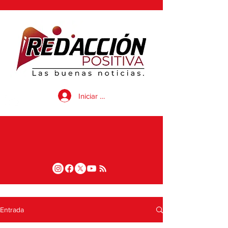
Iniciar sesión
Entrada