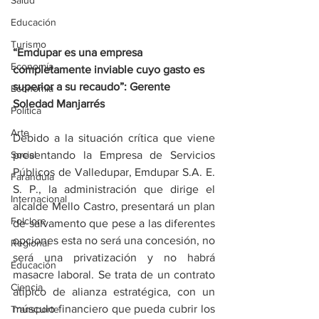
Salud
Educación
Turismo
“Emdupar es una empresa 
Economía
completamente inviable cuyo gasto es 
superior a su recaudo”: Gerente 
Economía
Soledad Manjarrés
Política
Arte
Debido a la situación crítica que viene 
Social
presentando la Empresa de Servicios 
Públicos de Valledupar, Emdupar S.A. E. 
Farandula
S. P., la administración que dirige el 
Internacional
alcalde Mello Castro, presentará un plan 
Folclore
de salvamento que pese a las diferentes 
opciones esta no será una concesión, no 
Regional
será una privatización y no habrá 
Educación
masacre laboral. Se trata de un contrato 
Ciencia
atípico de alianza estratégica, con un 
músculo financiero que pueda cubrir los 
Transporte