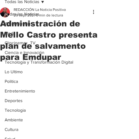
Todas las Noticias
REDACCIÓN La Noticia Positiva
Todas las Noticias
29 sept 2021
0 min de lectura
Administración de
Agroindustria
Mello Castro presenta
Moda
Clipcinemax_TV
plan de salvamento
Ciencia e Innovación
para Emdupar
Tecnología y Transformación Digital
Lo Ultimo
Politica
Entretenimiento
Deportes
Tecnologia
Ambiente
Cultura