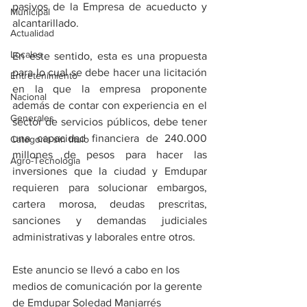
pasivos de la Empresa de acueducto y 
Municipal
alcantarillado.
Actualidad
Locales
En este sentido, esta es una propuesta 
para lo cual se debe hacer una licitación 
Entretenimiento
en la que la empresa proponente 
Nacional
además de contar con experiencia en el 
Generales
sector de servicios públicos, debe tener 
una capacidad financiera de 240.000 
Categoría sin título
millones de pesos para hacer las 
Agro-Tecnología
inversiones que la ciudad y Emdupar 
requieren para solucionar embargos, 
cartera morosa, deudas prescritas, 
sanciones y demandas judiciales 
administrativas y laborales entre otros. 
Este anuncio se llevó a cabo en los 
medios de comunicación por la gerente 
de Emdupar Soledad Manjarrés 